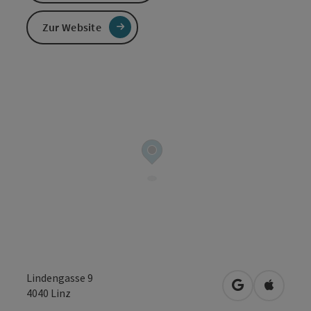
Zur Website
Lindengasse 9
in Google Map
in Apple
4040
Linz