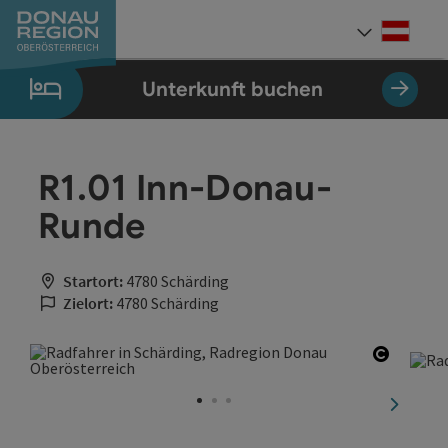
Accesskey
Accesskey
Accesskey
Accesskey
Accesskey
Accesskey
Zum Inhalt
Zur Navigation
Zum Seitenanfang
Zur Kontaktseite
Zum Impressum
Zur Startseite
[0]
[7]
[1]
[5]
[3]
[2]
Deut
Sprach
Unterkunft buchen
R1.01 Inn-Donau-
Runde
Startort:
4780 Schärding
Zielort:
4780 Schärding
Copyrig
nächste