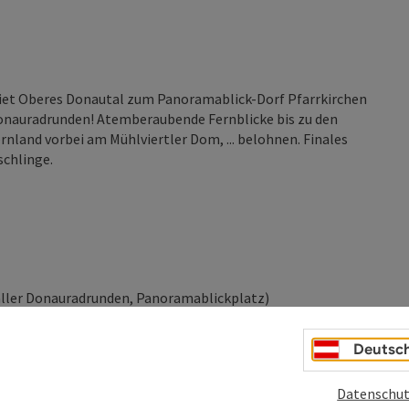
iet Oberes Donautal zum Panoramablick-Dorf Pfarrkirchen
Donauradrunden! Atemberaubende Fernblicke bis zu den
rnland vorbei am Mühlviertler Dom, ... belohnen. Finales
schlinge.
aller Donauradrunden, Panoramablickplatz)
Bauwerk im Mühlviertel)
Deutsc
ge
Datenschut