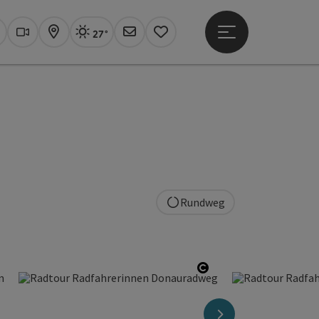
27°
Hauptmenü öffne
Aktuelles Wetter
Linz, sonnig
uchen
Webcams
Karte
Newsletter
Merkzettel
Rundweg
opyright öffnen
Copyright öffnen
nächstes Element