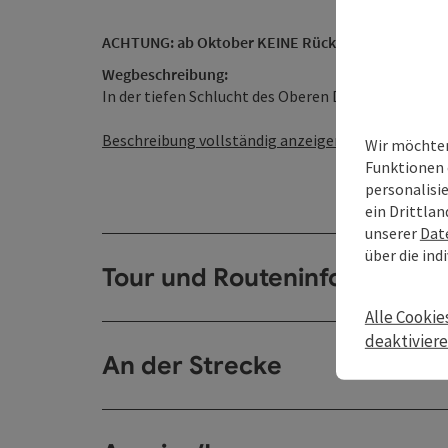
ACHTUNG: ab Oktober KEINE Rückfahrmöglichkeit m
Wegbeschreibung:
In der tiefen Schlucht des Oberen Donautales - an
Beschreibung vollständig anzeigen
Wir möchten
Funktionen 
personalisi
ein Drittlan
unserer
Dat
über die ind
Tour und Routeninformation
Alle Cookie
deaktivier
An der Strecke