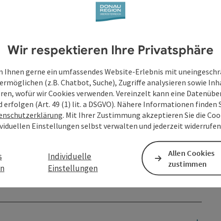
it der Längsfähre von Grafenau nach Au!
Wir respektieren Ihre Privatsphäre
 der Rannamündung ...
 Ihnen gerne ein umfassendes Website-Erlebnis mit uneingesch
ermöglichen (z.B. Chatbot, Suche), Zugriffe analysieren sowie Inh
eren, wofür wir Cookies verwenden. Vereinzelt kann eine Datenübe
d erfolgen (Art. 49 (1) lit. a DSGVO). Nähere Informationen finden S
enschutzerklärung
. Mit Ihrer Zustimmung akzeptieren Sie die Cook
ividuellen Einstellungen selbst verwalten und jederzeit widerrufe
en
Allen Cookies
s
Individuelle
zustimmen
en
Einstellungen