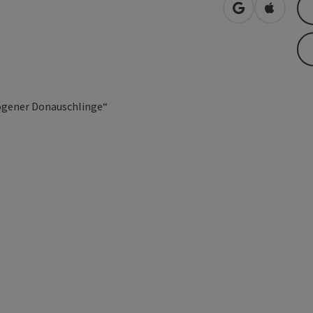
in Google Map
in Apple
ögener Donauschlinge“