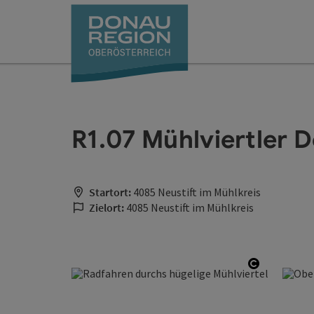
Accesskey
Accesskey
Accesskey
Accesskey
Accesskey
Accesskey
Zum Inhalt
Zur Navigation
Zum Seitenanfang
Zur Kontaktseite
Zum Impressum
Zur Startseite
[0]
[7]
[1]
[5]
[3]
[2]
R1.07 Mühlviertler
Startort:
4085 Neustift im Mühlkreis
Zielort:
4085 Neustift im Mühlkreis
Copyright