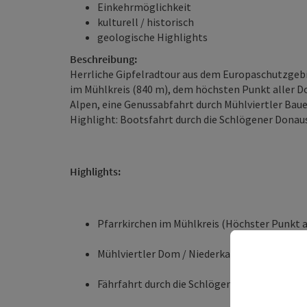
Einkehrmöglichkeit
kulturell / historisch
geologische Highlights
Beschreibung:
Herrliche Gipfelradtour aus dem Europaschutzgeb
im Mühlkreis (840 m), dem höchsten Punkt aller 
Alpen, eine Genussabfahrt durch Mühlviertler Baue
Highlight: Bootsfahrt durch die Schlögener Donau
Highlights:
Pfarrkirchen im Mühlkreis (Höchster Punkt 
Mühlviertler Dom / Niederkappel (Höchstes 
Fährfahrt durch die Schlögener ­Donauschlin