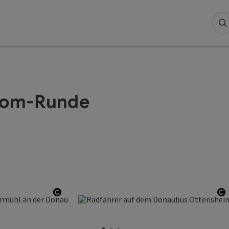
S
 Dom-Runde
 öffnen
Copyright öffnen
C