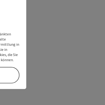
ränkten
alte
rmittlung in
ie in
ies, die Sie
n können.