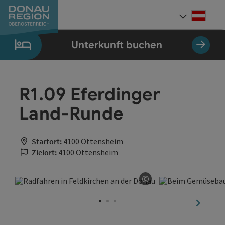
Accesskey
Accesskey
Accesskey
Accesskey
Accesskey
Accesskey
Zum Inhalt
Zur Navigation
Zum Seitenanfang
Zur Kontaktseite
Zum Impressum
Zur Startseite
[0]
[7]
[1]
[5]
[3]
[2]
Deut
Sprach
Unterkunft buchen
R1.09 Eferdinger
Land-Runde
Startort:
4100 Ottensheim
Zielort:
4100 Ottensheim
©
Copyright öffnen
nächste