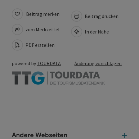
Beitrag merken
Beitrag drucken
zum Merkzettel
In der Nähe
PDF erstellen
powered by
TOURDATA
Änderung vorschlagen
Andere Webseiten
And