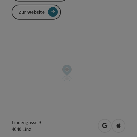
Zur Website
Lindengasse 9
in Google Map
in Apple
4040
Linz