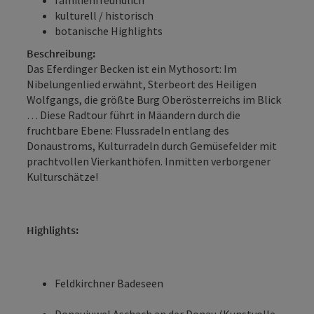
kulturell / historisch
botanische Highlights
Beschreibung:
Das Eferdinger Becken ist ein Mythosort: Im
Nibelungenlied erwähnt, Sterbeort des Heiligen
Wolfgangs, die größte Burg Oberösterreichs im Blick
… Diese Radtour führt in Mäandern durch die
fruchtbare Ebene: Flussradeln entlang des
Donaustroms, Kulturradeln durch Gemüsefelder mit
prachtvollen Vierkanthöfen. Inmitten verborgener
Kulturschätze!
Highlights:
Feldkirchner Badeseen
Donaujuwel Aschach an der Donau (Kunstvolle