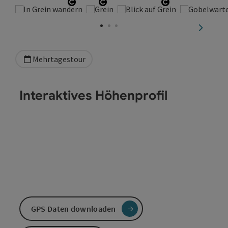
Copyright öffnen
Copyright öffnen
Copyright öff
nächste
Mehrtagestour
Interaktives Höhenprofil
GPS Daten downloaden