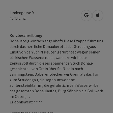
Lindengasse 9
in Google Map
in Apple
4040
Linz
Kurzbeschreibung:
Donausteig-einfach sagenhaft! Diese Etappe führt uns
durch das herrliche Donaukerbtal des Strudengaus.
Einst von den Schiffsleuten gefürchtet wegen seiner
tückischen Wasser­strudel, wandern wir heute
genussvoll durch dieses spannende Stück Donau­
geschichte - von Grein über St. Nikola nach
Sarmingstein. Dabei entdecken wir Grein als das Tor
zum Strudengau, die sagenumwobene
Stillensteinklamm, die gefährlichsten Wasserwirbel
des gesamten Donaulaufes, Burg Säbnich als Bollwerk
im Osten, …
Erlebniswert:
*****
Empfohlene Jahreszeiten: