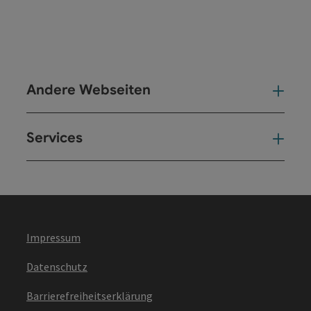
Andere Webseiten
And
Services
Ser
Impressum
Datenschutz
Barrierefreiheitserklärung