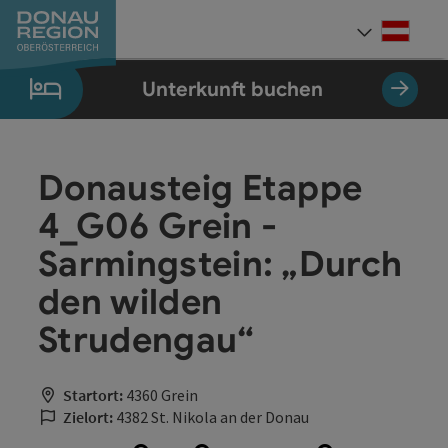
Accesskey
Accesskey
Accesskey
Accesskey
Accesskey
Accesskey
Zum Inhalt
Zur Navigation
Zum Seitenanfang
Zur Kontaktseite
Zum Impressum
Zur Startseite
[0]
[7]
[1]
[5]
[3]
[2]
Deut
Sprach
Unterkunft buchen
Donausteig Etappe
4_G06 Grein -
Sarmingstein: „Durch
den wilden
Strudengau“
Startort:
4360 Grein
Zielort:
4382 St. Nikola an der Donau