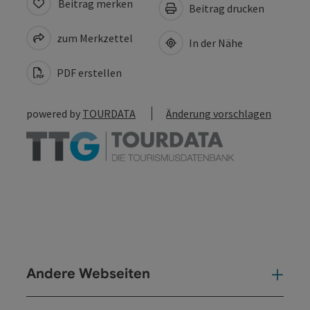
Beitrag merken
Beitrag drucken
zum Merkzettel
In der Nähe
PDF erstellen
powered by
TOURDATA
Änderung vorschlagen
Andere Webseiten
And