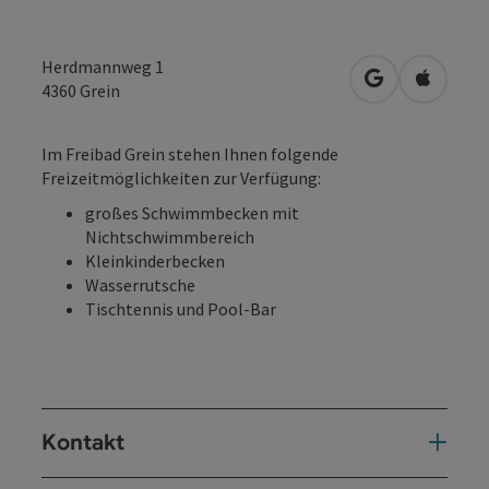
Herdmannweg 1
in Google Map
in Apple
4360
Grein
Im Freibad Grein stehen Ihnen folgende
Freizeitmöglichkeiten zur Verfügung:
großes Schwimmbecken mit
Nichtschwimmbereich
Kleinkinderbecken
Wasserrutsche
Tischtennis und Pool-Bar
Kontakt