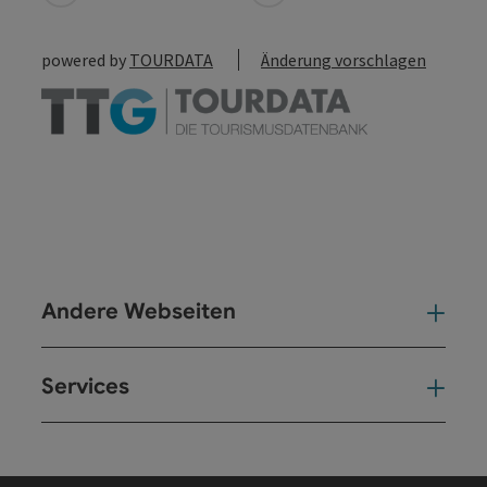
powered by
TOURDATA
Änderung vorschlagen
Andere Webseiten
And
Services
Ser