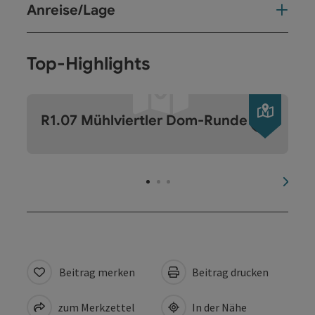
Anreise/Lage
Top-Highlights
Copyri
R1.07 Mühlviertler Dom-Runde
nächs
Beitrag merken
Beitrag drucken
zum Merkzettel
In der Nähe