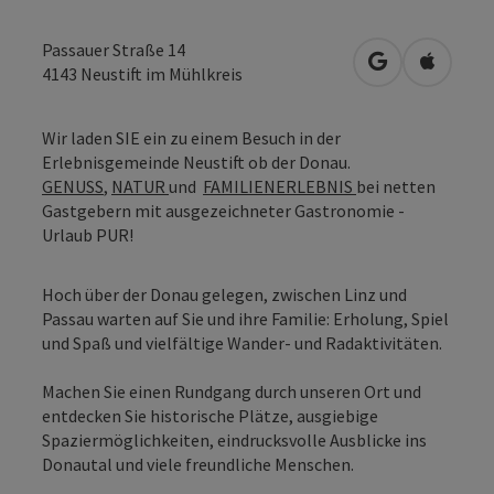
Passauer Straße 14
in Google Map
in Apple
4143
Neustift im Mühlkreis
Wir laden SIE ein zu einem Besuch in der
Erlebnisgemeinde Neustift ob der Donau.
GENUSS
,
NATUR
und
FAMILIENERLEBNIS
bei netten
Gastgebern mit ausgezeichneter Gastronomie -
Urlaub PUR!
Hoch über der Donau gelegen, zwischen Linz und
Passau warten auf Sie und ihre Familie: Erholung, Spiel
und Spaß und vielfältige Wander- und Radaktivitäten.
Machen Sie einen Rundgang durch unseren Ort und
entdecken Sie historische Plätze, ausgiebige
Spaziermöglichkeiten, eindrucksvolle Ausblicke ins
Donautal und viele freundliche Menschen.