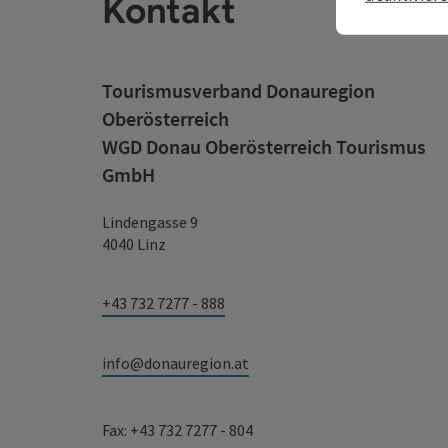
Kontakt
Tourismusverband Donauregion
Oberösterreich
WGD Donau Oberösterreich Tourismus
GmbH
Lindengasse 9
4040 Linz
+43 732 7277 - 888
info@donauregion.at
Fax: +43 732 7277 - 804