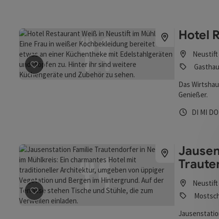
Restaurant I
Donauterrass
Hotel 
Neustift
Gasthaus
Beitrag merken
: Hotel Restaurant Weiß ***S
Das Wirtshaus
Genießer.
Öffnungs
Diens
Mit
DI
MI
D
Jausen
Traute
Neustift
Mostsc
Beitrag merken
: Jausenstation Familie Trautendorfer
Jausenstati