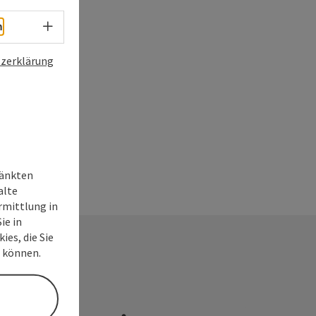
Sprachwahl - Menü öffnen
h
zerklärung
ränkten
alte
rmittlung in
ie in
ies, die Sie
n können.