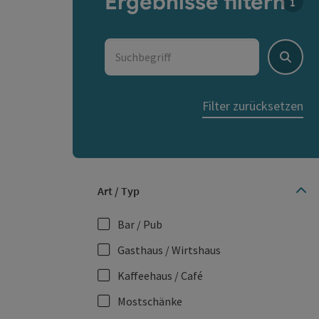
Ergebnisse filtern
Für d
Suchbegriff
Suche
Filter zurücksetzen
Art / Typ
Bar / Pub
Gasthaus / Wirtshaus
Kaffeehaus / Café
Mostschänke