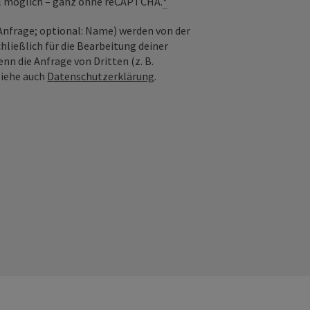
il möglich – ganz ohne reCAPTCHA.
*
nfrage; optional: Name) werden von der
ießlich für die Bearbeitung deiner
n die Anfrage von Dritten (z. B.
Siehe auch
Datenschutzerklärung
.