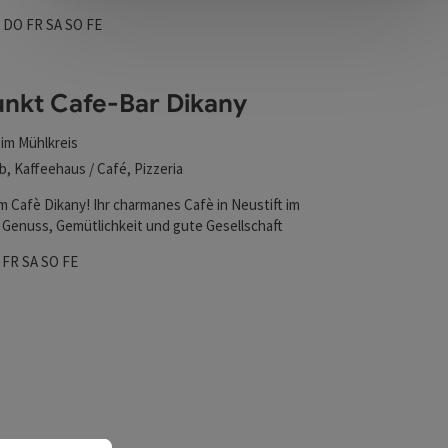
zeiten
ag geöffnet
enstag geöffnet
Mittwoch geöffnet
Donnerstag geöffnet
Freitag geöffnet
Samstag geöffnet
Sonntag geöffnet
Feiertag geöffnet
I
DO
FR
SA
SO
FE
unkt Cafe-Bar Dikany
 im Mühlkreis
b, Kaffeehaus / Café, Pizzeria
m Cafè Dikany! Ihr charmanes Cafè in Neustift im
r Genuss, Gemütlichkeit und gute Gesellschaft
zeiten
tag geöffnet
twoch geöffnet
Donnerstag geöffnet
Freitag geöffnet
Samstag geöffnet
Sonntag geöffnet
Feiertag geöffnet
O
FR
SA
SO
FE