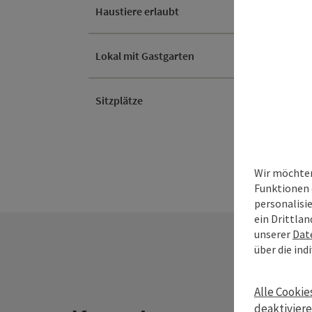
Haustiere erlaubt
Lokal mit Gastgarten
Sitzplätze
Wir möchten
Funktionen 
personalisi
ein Drittlan
unserer
Dat
über die ind
Alle Cookie
deaktivier