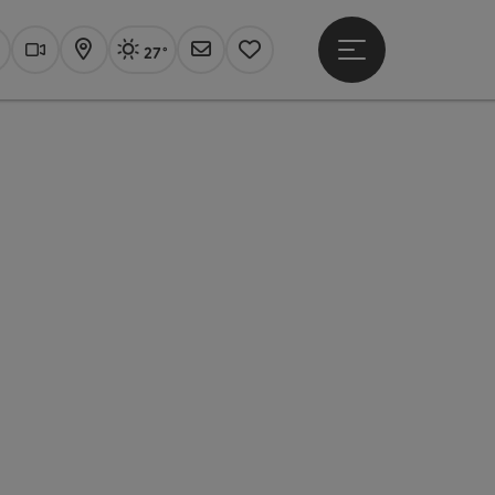
27°
Hauptmenü öffne
Aktuelles Wetter
Linz, sonnig
uchen
Webcams
Karte
Newsletter
Merkzettel