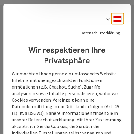
Deuts
Sprach
Kontakt
Datenschutzerklärung
Wir respektieren Ihre
Tourismusverband Donauregion
Privatsphäre
Oberösterreich
WGD Donau Oberösterreich Tourismus
Wir möchten Ihnen gerne ein umfassendes Website-
GmbH
Erlebnis mit uneingeschränkten Funktionen
ermöglichen (z.B. Chatbot, Suche), Zugriffe
Lindengasse 9
analysieren sowie Inhalte personalisieren, wofür wir
4040 Linz
Cookies verwenden. Vereinzelt kann eine
Datenübermittlung in ein Drittland erfolgen (Art. 49
(1) lit. a DSGVO). Nähere Informationen finden Sie in
+43 732 7277 - 888
unserer
Datenschutzerklärung
. Mit Ihrer Zustimmung
akzeptieren Sie die Cookies, die Sie über die
individuellen Einstellungen selbst verwalten und