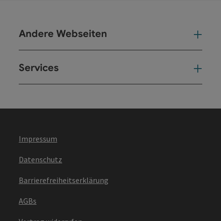
Andere Webseiten
And
Services
Ser
Impressum
Datenschutz
Barrierefreiheitserklärung
AGBs