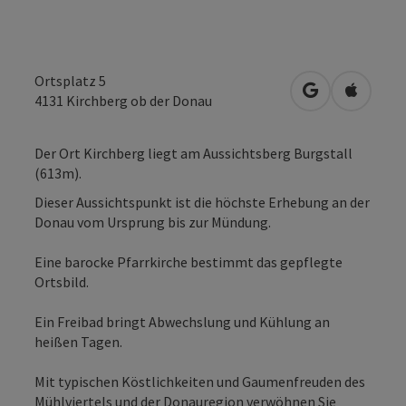
Ortsplatz 5
in Google Map
in Apple
4131
Kirchberg ob der Donau
Der Ort Kirchberg liegt am Aussichtsberg Burgstall
(613m).
Dieser Aussichtspunkt ist die höchste Erhebung an der
Donau vom Ursprung bis zur Mündung.
Eine barocke Pfarrkirche bestimmt das gepflegte
Ortsbild.
Ein Freibad bringt Abwechslung und Kühlung an
heißen Tagen.
Mit typischen Köstlichkeiten und Gaumenfreuden des
Mühlviertels und der Donauregion verwöhnen Sie