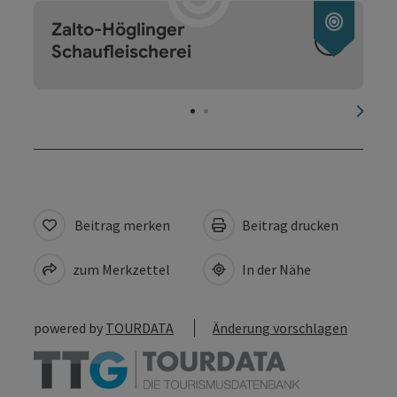
Copyri
Zalto-Höglinger
Schaufleischerei
nächs
Beitrag merken
Beitrag drucken
zum Merkzettel
In der Nähe
powered by
TOURDATA
Änderung vorschlagen