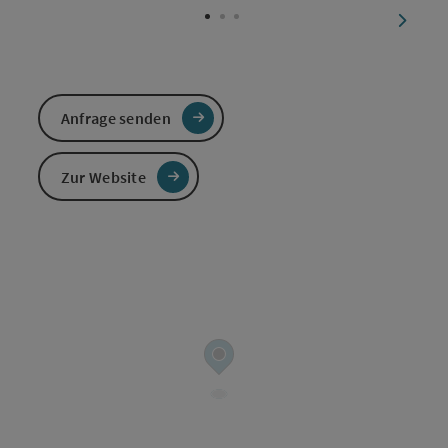
nächst
Anfrage senden
Zur Website