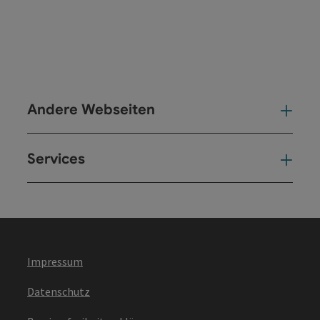
Andere Webseiten
And
Services
Ser
Impressum
Datenschutz