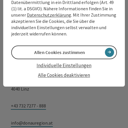
Datenübermittlung in ein Drittland erfolgen (Art. 49
Möglichkeit, die den Aufenthalt am Wasser besonders
macht. Auch die bekannte Schlögener Schlinge und der
(1) lit. a DSGVO). Nähere Informationen finden Sie in
Aussichtspunkt Burgstall sind nur wenige Kilometer
unserer
Datenschutzerklärung
. Mit Ihrer Zustimmung
Kontakt
entfernt und laden zu Ausflügen in eine der schönsten
akzeptieren Sie die Cookies, die Sie über die
Flusslandschaften Österreichs ein. „Waterfront Obermühl“
individuellen Einstellungen selbst verwalten und
ist ein Ort für Menschen, die Ruhe, Natur und das einfache
jederzeit widerrufen können.
Leben am Wasser schätzen – fern vom Trubel und ganz nah
an der Donau.
Tourismusverband Donauregion
Oberösterreich
Allen Cookies zustimmen
WGD Donau Oberösterreich Tourismus
Individuelle Einstellungen
GmbH
Alle Cookies deaktivieren
Lindengasse 9
4040 Linz
+43 732 7277 - 888
info@donauregion.at