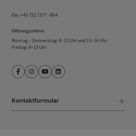
Fax: +43 732 7277 - 804
Öffnungszeiten:
Montag – Donnerstag: 8–12 Uhr und 13–16 Uhr
Freitag: 8–13 Uhr
Facebook
Instagram
YouTube
LinkedIn
Kontaktformular
Kont