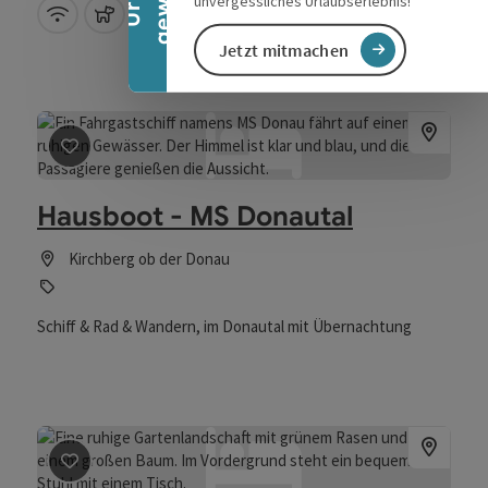
unvergessliches Urlaubserlebnis!
W-Lan (kostenlos)
Haustiere erlaubt
Jetzt mitmachen
Beitrag merken
: Hausboot - MS Donautal
Hausboot - MS Donautal
Kirchberg ob der Donau
Schiff & Rad & Wandern, im Donautal mit Übernachtung
Beitrag merken
: Waterfront Obermühl