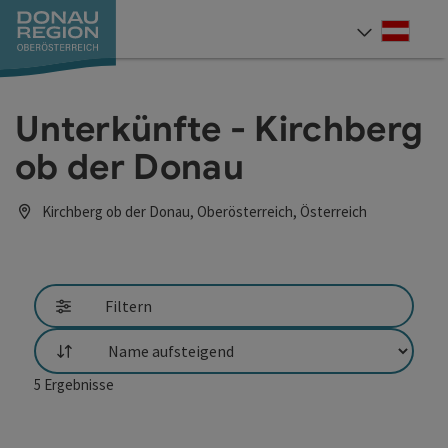
Accesskey
Accesskey
Accesskey
Accesskey
Accesskey
Accesskey
Zum Inhalt
Zur Navigation
Zum Seitenanfang
Zur Kontaktseite
Zum Impressum
Zur Startseite
[0]
[7]
[1]
[5]
[3]
[2]
Deut
Sprach
Unterkünfte - Kirchberg
ob der Donau
Kirchberg ob der Donau, Oberösterreich, Österreich
Filtern
Sortierung
5
Ergebnisse