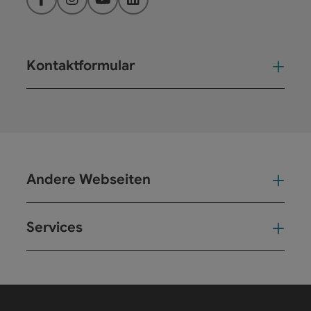
Facebook
Instagram
YouTube
LinkedIn
Kontaktformular
Kont
Andere Webseiten
And
Services
Ser