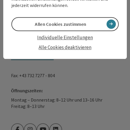
GmbH
jederzeit widerrufen können.
Lindengasse 9
4040 Linz
Allen Cookies zustimmen
Individuelle Einstellungen
+43 732 7277 - 888
Alle Cookies deaktivieren
info@donauregion.at
Fax: +43 732 7277 - 804
Öffnungszeiten:
Montag – Donnerstag: 8–12 Uhr und 13–16 Uhr
Freitag: 8–13 Uhr