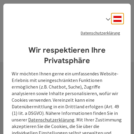
Pfarrheim mit den Kirchberger Volksschülern Auf
zahlreichen Besuch freut sich die Gemeinde Kirchberg ob
der Donau sowie alle Mitwirkenden
Deuts
Sprach
Datenschutzerklärung
Wir respektieren Ihre
Privatsphäre
Wir möchten Ihnen gerne ein umfassendes Website-
Erlebnis mit uneingeschränkten Funktionen
Kontakt
ermöglichen (z.B. Chatbot, Suche), Zugriffe
analysieren sowie Inhalte personalisieren, wofür wir
Cookies verwenden. Vereinzelt kann eine
Datenübermittlung in ein Drittland erfolgen (Art. 49
Tourismusverband Donauregion
(1) lit. a DSGVO). Nähere Informationen finden Sie in
Oberösterreich
unserer
Datenschutzerklärung
. Mit Ihrer Zustimmung
WGD Donau Oberösterreich Tourismus
akzeptieren Sie die Cookies, die Sie über die
individuellen Einstellungen selbst verwalten und