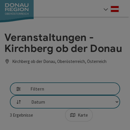
Accesskey
Accesskey
Accesskey
Accesskey
Accesskey
Accesskey
Zum Inhalt
Zur Navigation
Zum Seitenanfang
Zur Kontaktseite
Zum Impressum
Zur Startseite
[0]
[7]
[1]
[5]
[3]
[2]
Deut
Sprach
Veranstaltungen -
Kirchberg ob der Donau
Kirchberg ob der Donau, Oberösterreich, Österreich
direkt zu den Ergebnissen springen
Filtern
Sortierung
3
Ergebnisse
Karte