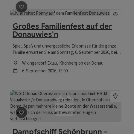
Beitrag merken
: Großes Familienfest auf der Donauwie
Großes Familienfest auf der
Donauwies'n
Spiel, Spaß und unvergessliche Erlebnisse für die ganze
Familie erwarten Sie am Sonntag, 6. September 2026, beim
großen Familienfest auf der Donauwies'n im Wikingerdorf
Location
Wikingerdorf Exlau
, Kirchberg ob der Donau
Exlau. Von spannenden Mitmachstationen über
Nächster Termin
6.
September
2026
,
13:00
abwechslungsreiche Vorführungen bis hin zu kreativen
Workshops ist für Kinder und Erwachsene gleichermaßen
bestens gesorgt. Der Eintritt ist frei – kommen Sie vorbei
und genießen Sie einen abwechslungsreichen Nachmittag
in gemütlicher Atmosphäre.
Beitrag merken
: Dampfschiff Schönbrunn - Schifffahr
Dampfschiff Schönbrunn -