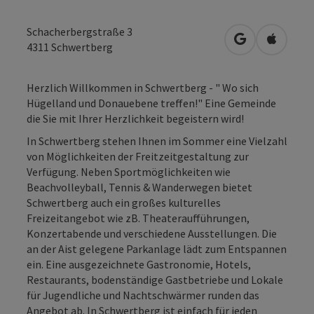
Schacherbergstraße 3
in Google Map
in Apple
4311
Schwertberg
Herzlich Willkommen in Schwertberg - " Wo sich
Hügelland und Donauebene treffen!" Eine Gemeinde
die Sie mit Ihrer Herzlichkeit begeistern wird!
In Schwertberg stehen Ihnen im Sommer eine Vielzahl
von Möglichkeiten der Freitzeitgestaltung zur
Verfügung. Neben Sportmöglichkeiten wie
Beachvolleyball, Tennis & Wanderwegen bietet
Schwertberg auch ein großes kulturelles
Freizeitangebot wie zB. Theateraufführungen,
Konzertabende und verschiedene Ausstellungen. Die
an der Aist gelegene Parkanlage lädt zum Entspannen
ein. Eine ausgezeichnete Gastronomie, Hotels,
Restaurants, bodenständige Gastbetriebe und Lokale
für Jugendliche und Nachtschwärmer runden das
Angebot ab. In Schwertberg ist einfach für jeden