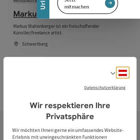
Beitrag merken
: Markus Waltenberger - Maler
Copyrig
mitmachen
Markus Waltenberger - Maler
Markus Waltenberger ist ein freischaffender
Künstler/freelance artist.
Schwertberg
Öffnungszeiten
Deuts
Sprach
Datenschutzerklärung
Wir respektieren Ihre
Privatsphäre
Wir möchten Ihnen gerne ein umfassendes Website-
Kontakt
Erlebnis mit uneingeschränkten Funktionen