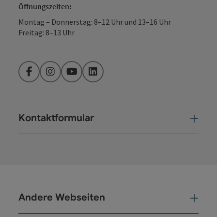
Öffnungszeiten:
Montag – Donnerstag: 8–12 Uhr und 13–16 Uhr
Freitag: 8–13 Uhr
Facebook
Instagram
YouTube
LinkedIn
Kontaktformular
Kont
Andere Webseiten
And