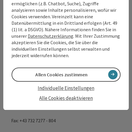
ermöglichen (z.B. Chatbot, Suche), Zugriffe
analysieren sowie Inhalte personalisieren, wofür wir
Cookies verwenden. Vereinzelt kann eine
Tourismusverband Donauregion
Datenübermittlung in ein Drittland erfolgen (Art. 49
Oberösterreich
(1) lit. a DSGVO). Nähere Informationen finden Sie in
unserer
Datenschutzerklärung
. Mit Ihrer Zustimmung
WGD Donau Oberösterreich Tourismus
akzeptieren Sie die Cookies, die Sie über die
GmbH
individuellen Einstellungen selbst verwalten und
jederzeit widerrufen können.
Lindengasse 9
4040 Linz
Allen Cookies zustimmen
+43 732 7277 - 888
Individuelle Einstellungen
Alle Cookies deaktivieren
info@donauregion.at
Fax: +43 732 7277 - 804