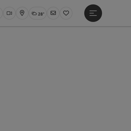
28°
Hauptmenü öffne
Aktuelles Wetter
Linz, wolkig
uchen
Webcams
Karte
Newsletter
Merkzettel