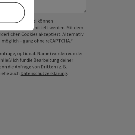
 verwendet. Dabei können
) an Google übermittelt werden. Mit dem
derlichen Cookies akzeptiert. Alternativ
il möglich – ganz ohne reCAPTCHA.
*
nfrage; optional: Name) werden von der
ießlich für die Bearbeitung deiner
n die Anfrage von Dritten (z. B.
Siehe auch
Datenschutzerklärung
.