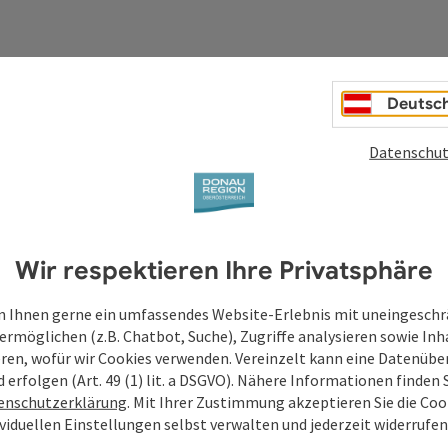
Deutsc
Deine Anfrage an di
Datenschut
Oberösterreich
Felder mit
*
sind Pflichtfelder
Wir respektieren Ihre Privatsphäre
Vorname
Nachname
 Ihnen gerne ein umfassendes Website-Erlebnis mit uneingesch
ermöglichen (z.B. Chatbot, Suche), Zugriffe analysieren sowie Inh
eren, wofür wir Cookies verwenden. Vereinzelt kann eine Datenübe
d erfolgen (Art. 49 (1) lit. a DSGVO). Nähere Informationen finden S
Unverbindliche Anfrage
*
enschutzerklärung
. Mit Ihrer Zustimmung akzeptieren Sie die Cook
ividuellen Einstellungen selbst verwalten und jederzeit widerrufe