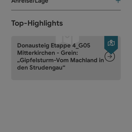
Anreise/Lage
Top-Highlights
Copyri
Donausteig Etappe 4_G05
Mitterkirchen - Grein:
„Gipfelsturm-Vom Machland in
den Strudengau“