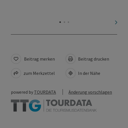
nächs
Beitrag merken
Beitrag drucken
zum Merkzettel
In der Nähe
powered by
TOURDATA
Änderung vorschlagen