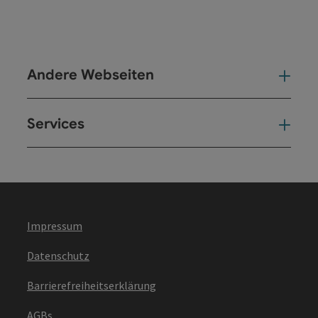
Andere Webseiten
And
Services
Ser
Impressum
Datenschutz
Barrierefreiheitserklärung
AGBs