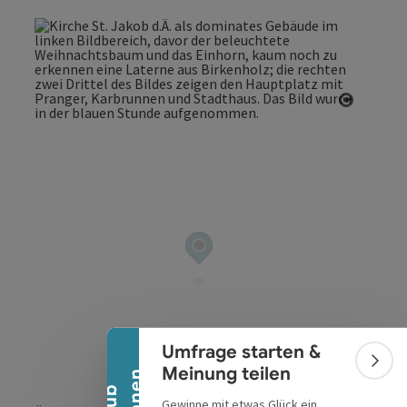
Copyrig
Banner einklappen
Umfrage starten &
Bann
Meinung teilen
Gewinne mit etwas Glück ein