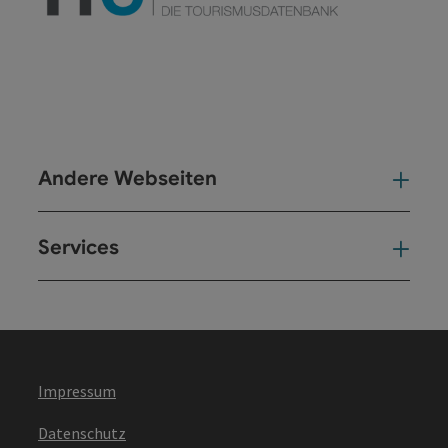
Andere Webseiten
And
Services
Ser
Impressum
Datenschutz