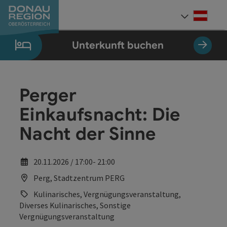
Accesskey
Accesskey
Accesskey
Accesskey
Accesskey
Accesskey
Zum Inhalt
Zur Navigation
Zum Seitenanfang
Zur Kontaktseite
Zum Impressum
Zur Startseite
[0]
[7]
[1]
[5]
[3]
[2]
Deut
Sprach
Unterkunft buchen
Perger
Einkaufsnacht: Die
Nacht der Sinne
20.11.2026 / 17:00- 21:00
Perg, Stadtzentrum PERG
Kulinarisches, Vergnügungsveranstaltung,
Diverses Kulinarisches, Sonstige
Vergnügungsveranstaltung