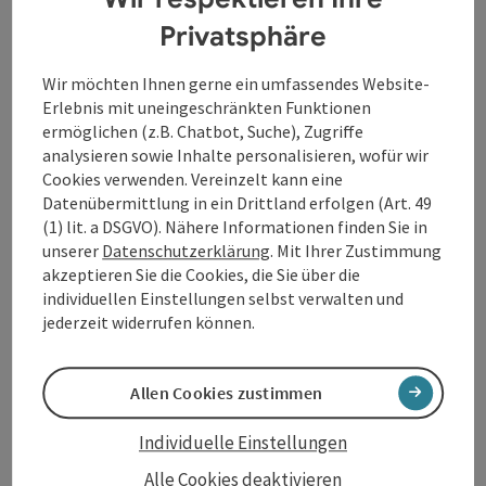
Schon um 17:00 Uhr geht es los. So ist ausgiebig Zeit
Privatsphäre
durch das Stadtzentrum zu schlendern. Denn bei
einem entspannten und gemütlichen Stadtbummel
erleben Sie als Besucher besondere Einkaufsmomente
Wir möchten Ihnen gerne ein umfassendes Website-
bis mindestens 21 Uhr und darüber hinaus auch
Erlebnis mit uneingeschränkten Funktionen
Musik- und Genuss-Erlebnisse.
ermöglichen (z.B. Chatbot, Suche), Zugriffe
analysieren sowie Inhalte personalisieren, wofür wir
Cookies verwenden. Vereinzelt kann eine
Kontakt
Datenübermittlung in ein Drittland erfolgen (Art. 49
(1) lit. a DSGVO). Nähere Informationen finden Sie in
unserer
Datenschutzerklärung
. Mit Ihrer Zustimmung
Veranstaltungsort
akzeptieren Sie die Cookies, die Sie über die
individuellen Einstellungen selbst verwalten und
jederzeit widerrufen können.
Anreise/Lage
Allen Cookies zustimmen
Preise
Individuelle Einstellungen
Ausstattung
Alle Cookies deaktivieren