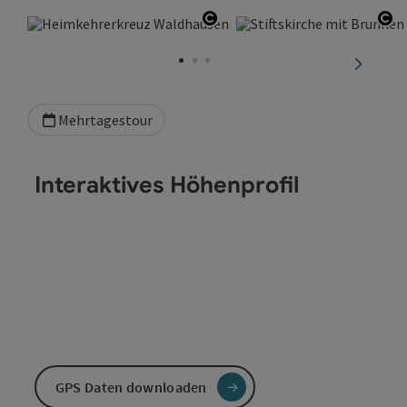
Copyright öffnen
Co
nächste
Mehrtagestour
Interaktives Höhenprofil
GPS Daten downloaden