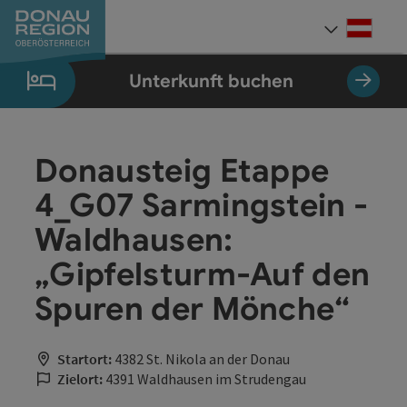
Accesskey
Accesskey
Accesskey
Accesskey
Accesskey
Accesskey
Zum Inhalt
Zur Navigation
Zum Seitenanfang
Zur Kontaktseite
Zum Impressum
Zur Startseite
[0]
[7]
[1]
[5]
[3]
[2]
Deut
Sprach
Unterkunft buchen
Donausteig Etappe
4_G07 Sarmingstein -
Waldhausen:
„Gipfelsturm-Auf den
Spuren der Mönche“
Startort:
4382 St. Nikola an der Donau
Zielort:
4391 Waldhausen im Strudengau