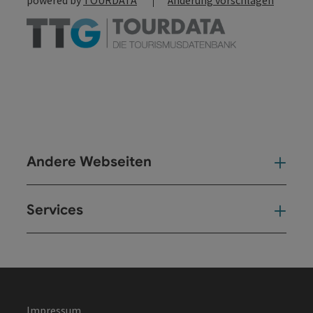
Andere Webseiten
And
Services
Ser
Impressum