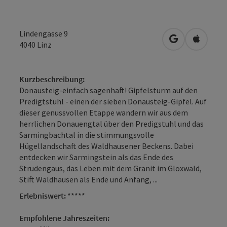
Lindengasse 9
in Google Map
in Apple
4040
Linz
Kurzbeschreibung:
Donausteig-einfach sagenhaft! Gipfelsturm auf den
Predigtstuhl - einen der sieben Donausteig-Gipfel. Auf
dieser genussvollen Etappe wandern wir aus dem
herrlichen Donau­engtal über den Predigstuhl und das
Sarmingbachtal in die stimmungsvolle
Hügellandschaft des Waldhausener Beckens. Dabei
entdecken wir Sarmingstein als das Ende des
Strudengaus, das Leben mit dem Granit im Gloxwald,
Stift Waldhausen als Ende und Anfang, ...
Erlebniswert:
*****
Empfohlene Jahreszeiten: