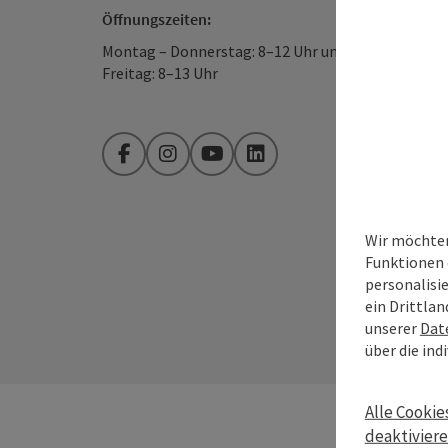
Öffnungszeiten:
Montag – Donnerstag: 8–12 Uhr und 13–16 Uhr
Freitag: 8–13 Uhr
Facebook
Instagram
YouTube
LinkedIn
Wir möchten
Funktionen 
personalisi
ein Drittlan
unserer
Dat
über die ind
Alle Cookie
deaktivier