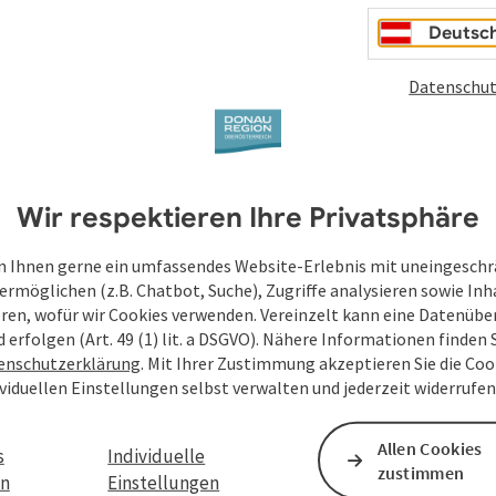
Deine bekannt gegebenen Daten (E-Mail-Adresse, A
Deutsc
WGD Donau Oberösterreich Tourismus GmbH ausschl
Anfrage verwendet und nur dann weitergegeben, wen
Datenschut
touristische Leistungsträger) zu beantworten ist. 
Senden
Wir respektieren Ihre Privatsphäre
 Ihnen gerne ein umfassendes Website-Erlebnis mit uneingesch
ermöglichen (z.B. Chatbot, Suche), Zugriffe analysieren sowie Inh
eren, wofür wir Cookies verwenden. Vereinzelt kann eine Datenübe
d erfolgen (Art. 49 (1) lit. a DSGVO). Nähere Informationen finden S
enschutzerklärung
. Mit Ihrer Zustimmung akzeptieren Sie die Cook
ividuellen Einstellungen selbst verwalten und jederzeit widerrufe
Allen Cookies
s
Individuelle
zustimmen
en
Einstellungen