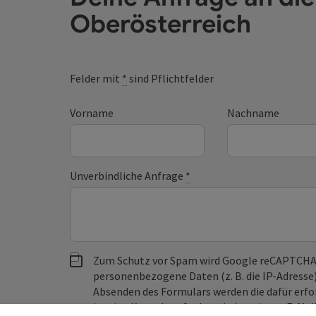
Oberösterreich
Felder mit
*
sind Pflichtfelder
Vorname
Nachname
Unverbindliche Anfrage
*
Zum Schutz vor Spam wird Google reCAPTCHA
personenbezogene Daten (z. B. die IP-Adresse
Absenden des Formulars werden die dafür erfor
ist eine Kontaktaufnahme jederzeit per E-Ma