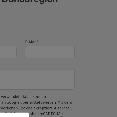
E-Mail
*
 verwendet. Dabei können
) an Google übermittelt werden. Mit dem
derlichen Cookies akzeptiert. Alternativ
il möglich – ganz ohne reCAPTCHA.
*