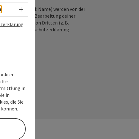
Sprachwahl - Menü öffnen
nfrage; optional: Name) werden von der
h
ießlich für die Bearbeitung deiner
n die Anfrage von Dritten (z. B.
zerklärung
Siehe auch
Datenschutzerklärung
.
ränkten
alte
rmittlung in
ie in
ies, die Sie
n können.