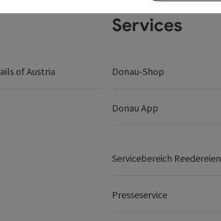
Services
ails of Austria
Donau-Shop
Donau App
Servicebereich Reedereien
Presseservice