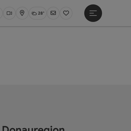
28°
Hauptmenü öffne
Aktuelles Wetter
Linz, wolkig
uchen
Webcams
Karte
Newsletter
Merkzettel
e Donauregion