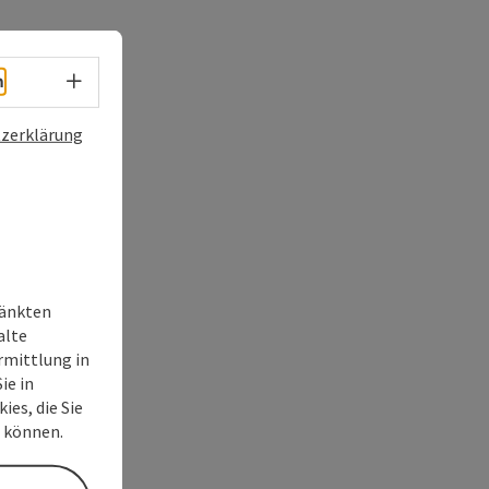
Sprachwahl - Menü öffnen
h
zerklärung
ränkten
alte
rmittlung in
ie in
ies, die Sie
n können.