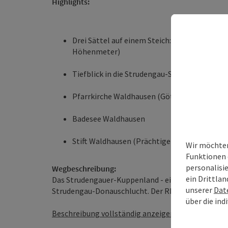
Highlights:
Drei Sättel auf einem Steich: Moarhofer Ebe
Höhenmeter)
Tiefblick in die Strudengau-Schlucht
Pfarrkirche Waldhausen (Göttliche Granitku
Badesee Waldhausen
Stift Waldhausen (Prächtige Stiftskirche, St
Wir möchten
Funktionen 
personalisi
Wegbeschreibung:
ein Drittlan
Das Strudengauer-Kuppenland - ein einsames Wal
unserer
Dat
Strudengau-Donauschlucht. Der Rhythmus der hohe
über die ind
Beschreibung vollständig anzeigen