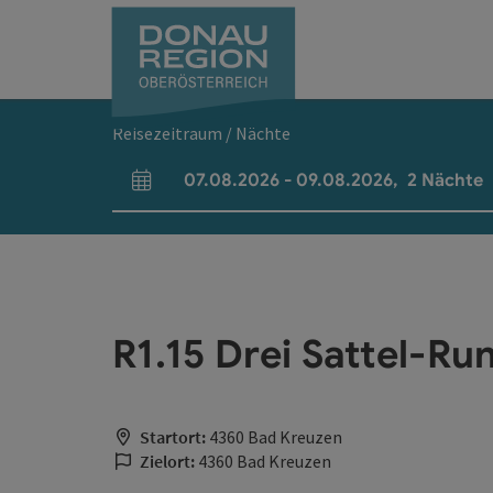
Accesskey
Accesskey
Accesskey
Accesskey
Accesskey
Accesskey
Zum Inhalt
Zur Navigation
Zum Seitenanfang
Zur Kontaktseite
Zum Impressum
Zur Startseite
[0]
[7]
[1]
[5]
[3]
[2]
Reisezeitraum / Nächte
07.08.2026
-
09.08.2026
,
2
Nächte
An- und Abreisefelder
R1.15 Drei Sattel-Ru
Startort:
4360 Bad Kreuzen
Zielort:
4360 Bad Kreuzen