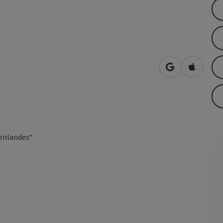
in Google Map
in Apple
enlandes“