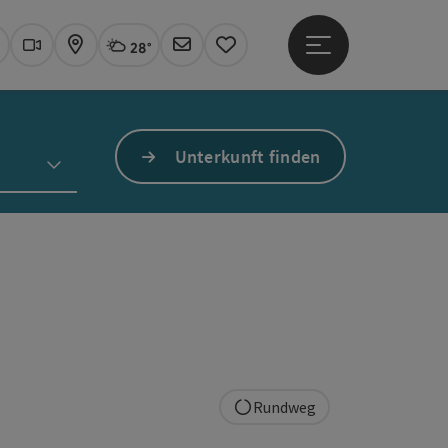
28°
Hauptmenü öffne
Aktuelles Wetter
Linz, wolkig
uchen
Webcams
Karte
Newsletter
Merkzettel
Unterkunft finden
Rundweg