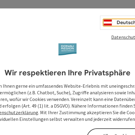
Deutsc
ne (70 Höhenmeter), Sattl (190 Höhenmeter), Dörfl (120
Datenschut
nst)
Wir respektieren Ihre Privatsphäre
iftsmumien, Festgarten)
 Ihnen gerne ein umfassendes Website-Erlebnis mit uneingesch
ermöglichen (z.B. Chatbot, Suche), Zugriffe analysieren sowie Inh
eren, wofür wir Cookies verwenden. Vereinzelt kann eine Datenübe
d erfolgen (Art. 49 (1) lit. a DSGVO). Nähere Informationen finden S
dhügelmeer am Hochplateau nördlich der legendären
enschutzerklärung
. Mit Ihrer Zustimmung akzeptieren Sie die Cook
n ...
ividuellen Einstellungen selbst verwalten und jederzeit widerrufe