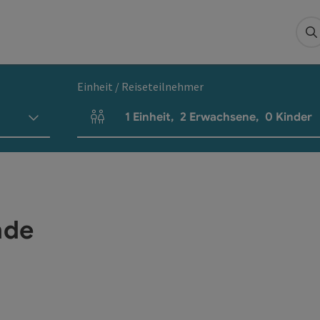
S
Einheit / Reiseteilnehmer
1
Einheit
,
2
Erwachsene
,
0
Kinder
Einheitenanzahl und Personenfelder
nde