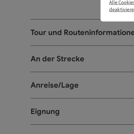
Alle Cookie
deaktivier
Tour und Routeninformation
An der Strecke
Anreise/Lage
Eignung