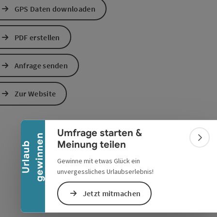
GPS Daten downloaden
PDF erstellen
Anfrage senden
s öffnen
 Maps öffnen
Banner einklappen
Zur Website
Umfrage starten &
n
Bann
Meinung teilen
U
r
l
a
u
b
g
e
w
i
n
n
e
Gewinne mit etwas Glück ein
unvergessliches Urlaubserlebnis!
Jetzt mitmachen