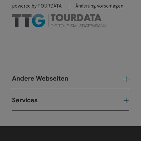
powered by
TOURDATA
Änderung vorschlagen
Andere Webseiten
And
Services
Ser