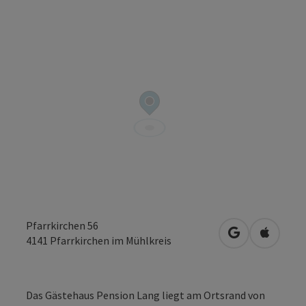
Pfarrkirchen 56
in Google Map
in Apple
4141
Pfarrkirchen im Mühlkreis
Das Gästehaus Pension Lang liegt am Ortsrand von