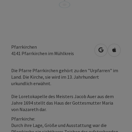
Pfarrkirchen
in Google Map
in Apple
4141
Pfarrkirchen im Mühlkreis
Die Pfarre Pfarrkirchen gehört zu den "Urpfarren" im
Land. Die Kirche, sie wird im 13. Jahrhundert
urkundlich erwähnt.
Die Loretokapelle des Meisters Jacob Auer aus dem
Jahre 1694 stellt das Haus der Gottesmutter Maria
von Nazareth dar.
Pfarrkirche:
Durch ihre Lage, Größe und Ausstattung war die
Pfarrkirche ein sichtbares Zeichen der aufstrebenden