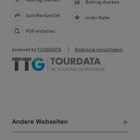
Beitrag drucken
zum Merkzettel
In der Nähe
PDF erstellen
powered by
TOURDATA
Änderung vorschlagen
Andere Webseiten
And