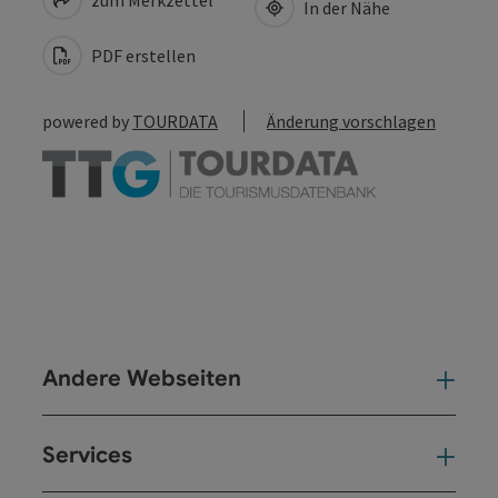
In der Nähe
PDF erstellen
powered by
TOURDATA
Änderung vorschlagen
Andere Webseiten
And
Services
Ser