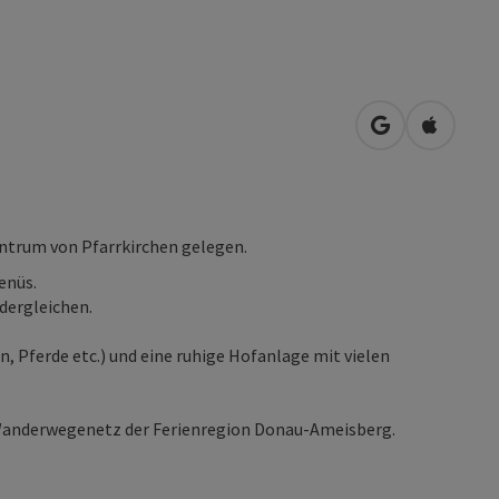
in Google Map
in Apple
entrum von Pfarrkirchen gelegen.
enüs.
dergleichen.
n, Pferde etc.) und eine ruhige Hofanlage mit vielen
 Wanderwegenetz der Ferienregion Donau-Ameisberg.