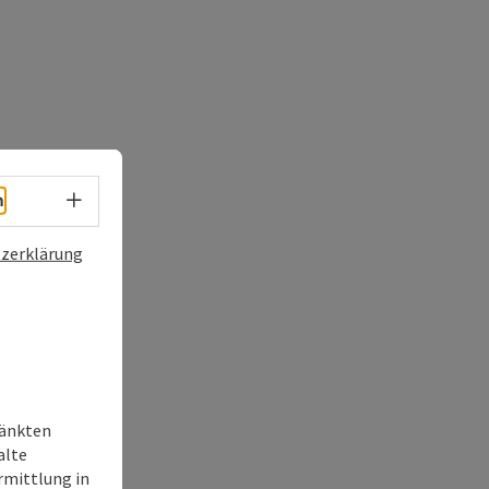
Sprachwahl - Menü öffnen
h
zerklärung
ränkten
alte
rmittlung in