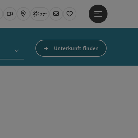
27°
Hauptmenü öffne
Aktuelles Wetter
Linz, sonnig
uchen
Webcams
Karte
Newsletter
Merkzettel
Unterkunft finden