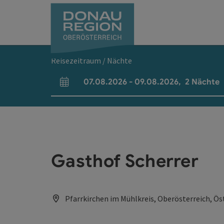
Accesskey
Accesskey
Accesskey
Accesskey
Accesskey
Accesskey
Zum Inhalt
Zur Navigation
Zum Seitenanfang
Zur Kontaktseite
Zum Impressum
Zur Startseite
[0]
[7]
[1]
[5]
[3]
[2]
Reisezeitraum / Nächte
07.08.2026
-
09.08.2026
,
2
Nächte
An- und Abreisefelder
Gasthof Scherrer
Pfarrkirchen im Mühlkreis, Oberösterreich, Ös