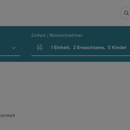
S
Einheit / Reiseteilnehmer
1
Einheit
,
2
Erwachsene
,
0
Kinder
Einheitenanzahl und Personenfelder
terreich