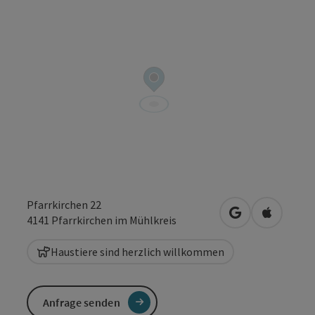
Pfarrkirchen 22
in Google Maps
in Apple 
4141
Pfarrkirchen im Mühlkreis
Haustiere sind herzlich willkommen
Anfrage senden