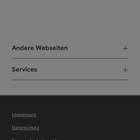
Andere Webseiten
And
Services
Ser
Impressum
Datenschutz