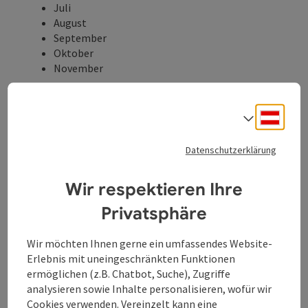
Juli
August
September
Oktober
November
Eigenschaften:
Rundtour
Deuts
Sprach
aussichtsreich
Einkehrmöglichkeit
familienfreundlich
Datenschutzerklärung
geologische Highlights
botanische Highlights
Wir respektieren Ihre
faunistische Highlights
Privatsphäre
Beschreibung:
Richtung Otterbach, vorbei am Otterbacher
Wir möchten Ihnen gerne ein umfassendes Website-
Landesgut, wandern Sie bergauf zum "Stoaneren
Erlebnis mit uneingeschränkten Funktionen
Bankerl". Von da aus haben Sie einen wunderschönen
ermöglichen (z.B. Chatbot, Suche), Zugriffe
Blick auf die Barockstadt Schärding und ins
analysieren sowie Inhalte personalisieren, wofür wir
benachbarte Bayern. Bei Schönwetterlage sind auch
Cookies verwenden. Vereinzelt kann eine