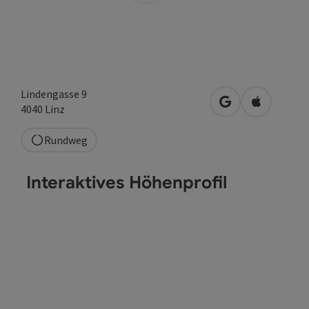
Lindengasse 9
in Google Maps 
in Apple M
4040
Linz
Rundweg
Interaktives Höhenprofil