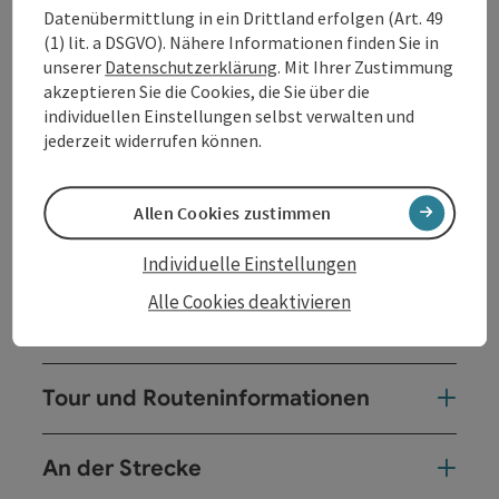
die Alpenkette - Dachstein, Watzmann,
Datenübermittlung in ein Drittland erfolgen (Art. 49
Tennengebirge - und das Berchtesgadener Land zu
(1) lit. a DSGVO). Nähere Informationen finden Sie in
sehen. Dies ist eine landschaftliche Sehenswürdigkeit
unserer
Datenschutzerklärung
. Mit Ihrer Zustimmung
und lädt zu einer Rast ein. Abwechslungsreich geht es
akzeptieren Sie die Cookies, die Sie über die
durch den beschilderten Waldweg mit sanfter
individuellen Einstellungen selbst verwalten und
Hügellandschaft des Innviertels weiter bis zum
jederzeit widerrufen können.
Marienthal, über die Gopperdinger Straße (kein
Gehsteig) Steinbach - Brückerl - links zur
Bahnunterführung. Von hier geht es über den
Allen Cookies zustimmen
Pramtalradweg ...
Beschreibung vollständig anzeigen
Individuelle Einstellungen
Alle Cookies deaktivieren
Tour und Routeninformationen
An der Strecke