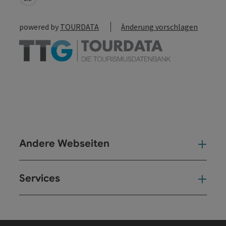
powered by
TOURDATA
Änderung vorschlagen
Andere Webseiten
And
Services
Ser