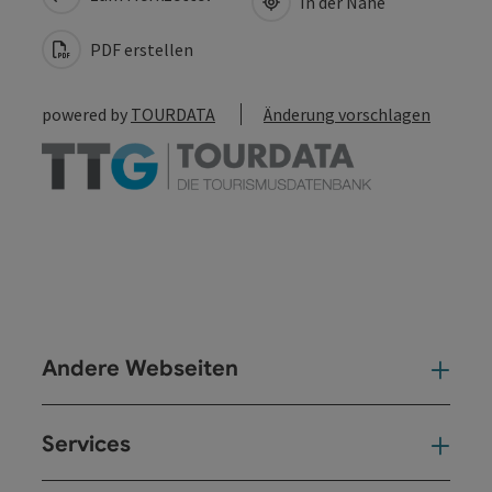
In der Nähe
PDF erstellen
powered by
TOURDATA
Änderung vorschlagen
Andere Webseiten
And
Services
Ser