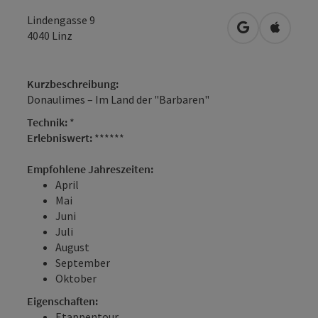
Lindengasse 9
in Google Map
in Apple
4040
Linz
Kurzbeschreibung:
Donaulimes – Im Land der "Barbaren"
Technik:
*
Erlebniswert:
******
Empfohlene Jahreszeiten:
April
Mai
Juni
Juli
August
September
Oktober
Eigenschaften:
Etappentour