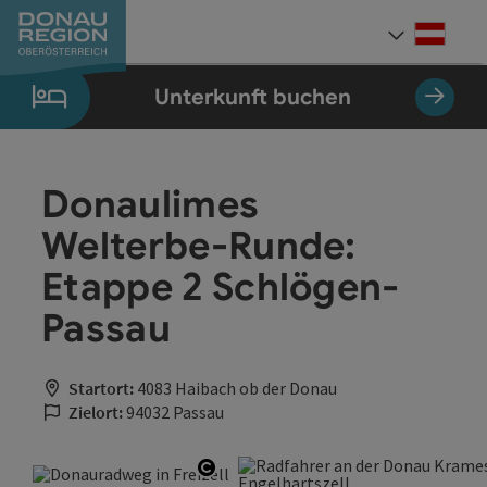
Accesskey
Accesskey
Accesskey
Accesskey
Accesskey
Accesskey
Zum Inhalt
Zur Navigation
Zum Seitenanfang
Zur Kontaktseite
Zum Impressum
Zur Startseite
[0]
[7]
[1]
[5]
[3]
[2]
Deut
Sprach
Unterkunft buchen
Donaulimes
Welterbe-Runde:
Etappe 2 Schlögen-
Passau
Startort:
4083 Haibach ob der Donau
Zielort:
94032 Passau