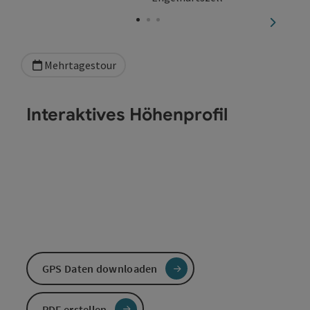
Copyright öffnen
nächste
Mehrtagestour
Interaktives Höhenprofil
GPS Daten downloaden
PDF erstellen