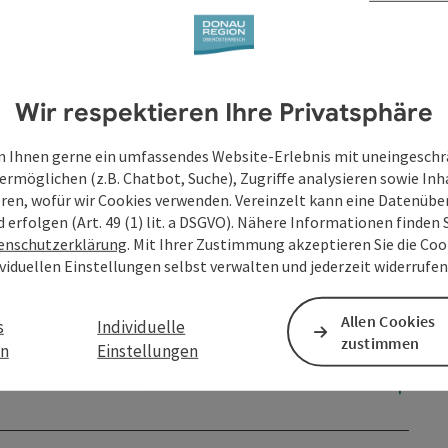
le Donausteig-Etappe. Das idyllische Dorf liegt erhaben am
ndes. Seine Besonderheit eröffnet sich jedoch erst mit dem
Wir respektieren Ihre Privatsphäre
s ...
 Ihnen gerne ein umfassendes Website-Erlebnis mit uneingesch
ermöglichen (z.B. Chatbot, Suche), Zugriffe analysieren sowie Inh
eren, wofür wir Cookies verwenden. Vereinzelt kann eine Datenübe
d erfolgen (Art. 49 (1) lit. a DSGVO). Nähere Informationen finden S
enschutzerklärung
. Mit Ihrer Zustimmung akzeptieren Sie die Cook
ividuellen Einstellungen selbst verwalten und jederzeit widerrufe
en
Allen Cookies
s
Individuelle
zustimmen
en
Einstellungen