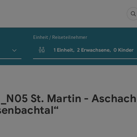
S
Einheit / Reiseteilnehmer
1
Einheit
,
2
Erwachsene
,
0
Kinder
Einheitenanzahl und Personenfelder
_N05 St. Martin - Aschach
senbachtal“