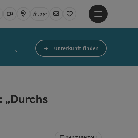
29°
Hauptmenü öffne
Aktuelles Wetter
Linz, stark bewölkt
uchen
Webcams
Karte
Newsletter
Merkzettel
Unterkunft finden
: „Durchs
Mehrtagestour