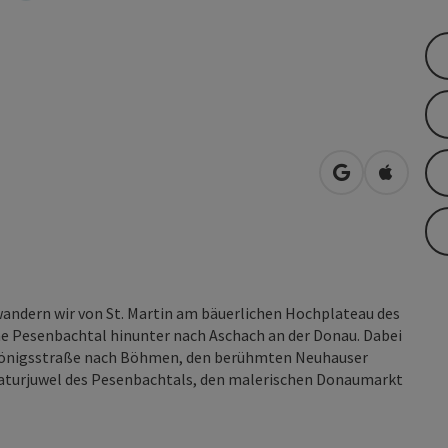
in Google Map
in Apple
andern wir von St. Martin am bäuer­lichen Hochplateau des
e Pesenbachtal hinunter nach Aschach an der Donau. Dabei
te Königsstraße nach Böhmen, den berühmten Neuhauser
 Naturjuwel des Pesenbachtals, den malerischen Donaumarkt