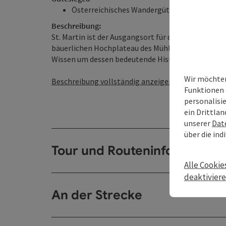
Österreichisches Wandergütesiegel
Beschreibung:
St. Martin ist der Ausgangsort für diese genussvol
bäuer­lichen Hoch­plateau des Mühlviertler Hochla
Wissen um dessen bedeutende Historie – ein Dorf, da
Wir möchten
Beschreibung vollständig anzeigen
Funktionen 
personalisi
ein Drittlan
unserer
Dat
über die ind
Tour und Routeninformation
Alle Cookie
deaktivier
An der Strecke