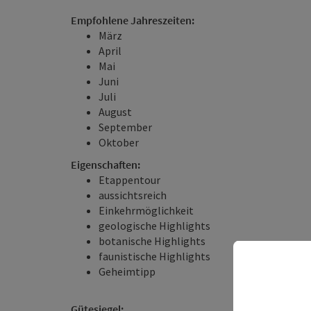
Empfohlene Jahreszeiten:
März
April
Mai
Juni
Juli
August
September
Oktober
Eigenschaften:
Etappentour
aussichtsreich
Einkehrmöglichkeit
geologische Highlights
botanische Highlights
faunistische Highlights
Geheimtipp
Gütesiegel: