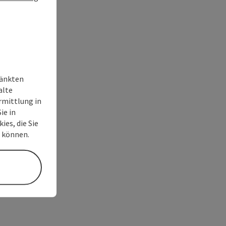
ränkten
alte
rmittlung in
ie in
ies, die Sie
n können.