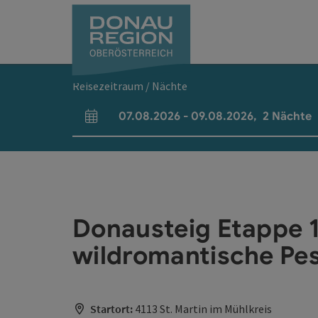
Accesskey
Accesskey
Accesskey
Accesskey
Accesskey
Accesskey
Zum Inhalt
Zur Navigation
Zum Seitenanfang
Zur Kontaktseite
Zum Impressum
Zur Startseite
[0]
[7]
[1]
[5]
[3]
[2]
Reisezeitraum / Nächte
07.08.2026
-
09.08.2026
,
2
Nächte
An- und Abreisefelder
Donausteig Etappe 1
wildromantische Pe
Startort:
4113 St. Martin im Mühlkreis