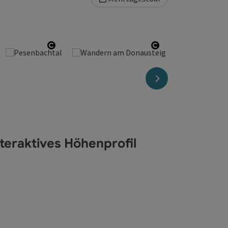
yright öffnen
Copyright öffnen
Copyright öffnen
nächstes Element
nteraktives Höhenprofil