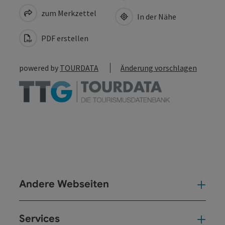
zum Merkzettel
In der Nähe
PDF erstellen
powered by
TOURDATA
Änderung vorschlagen
Andere Webseiten
And
Services
Ser