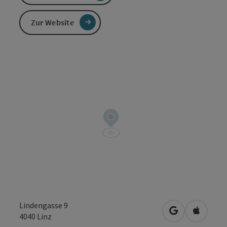
Zur Website
Lindengasse 9
in Google Map
in Apple
4040
Linz