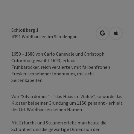
Schloßberg 1
in Google Map
in Apple
4391
Waldhausen im Strudengau
1650 – 1680 von Carlo Canevale und Christoph
Colomba (geweiht 1693) erbaut.
Frühbarocker, reich verzierter, mit farbenfrohen
Fresken versehener Innenraum, mit acht
Seitenkapellen.
Von "Silvia domus" - "das Haus im Walde", so wurde das
Kloster bei seiner Gründung um 1150 genannt - erhielt
der Ort Waldhausen seinen Namen.
Mit Erfurcht und Staunen erlebt man heute die
Schönheit und die gewaltige Dimension der