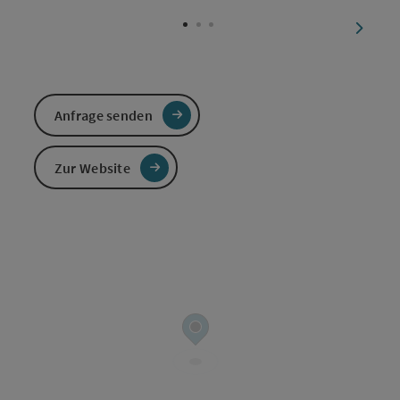
Copyri
nächst
Anfrage senden
Zur Website