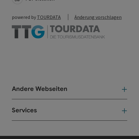
powered by
TOURDATA
Änderung vorschlagen
Andere Webseiten
And
Services
Ser