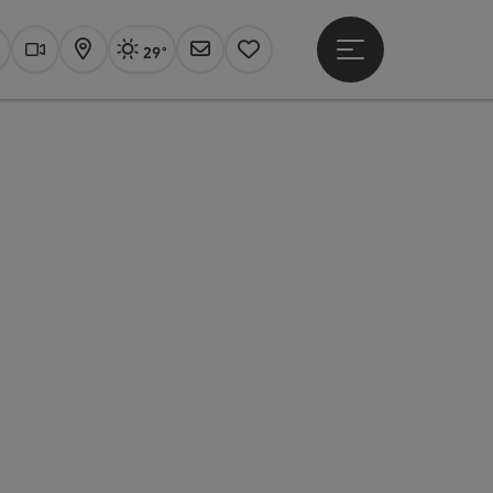
29°
Hauptmenü öffne
Aktuelles Wetter
Linz, sonnig
uchen
Webcams
Karte
Newsletter
Merkzettel