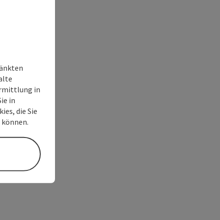
ränkten
alte
rmittlung in
ie in
ies, die Sie
n können.