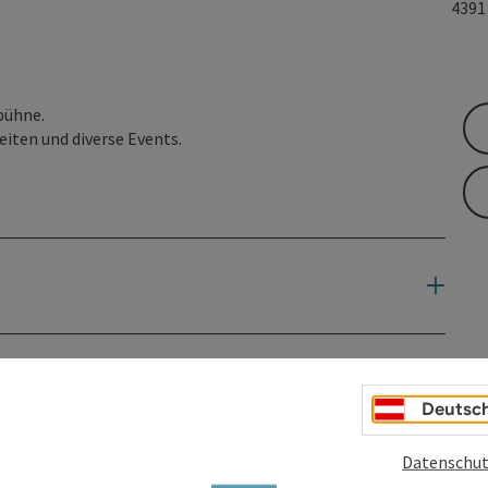
439
bühne.
eiten und diverse Events.
Deutsc
Datenschut