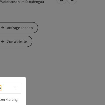
in Google Maps öffnen
in Apple Maps öffn
1
Waldhausen im Strudengau
Anfrage senden
Zur Website
Sprachwahl - Menü öffnen
h
zerklärung