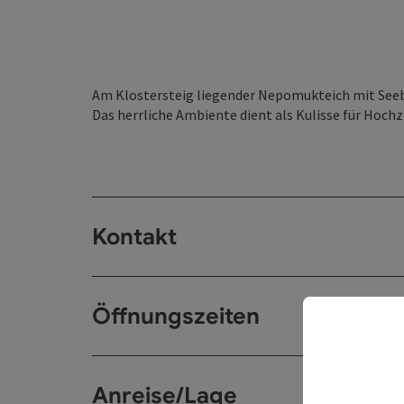
Am Klostersteig liegender Nepomukteich mit See
Das herrliche Ambiente dient als Kulisse für Hochz
Kontakt
Öffnungszeiten
Anreise/Lage