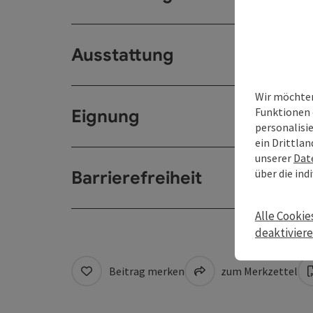
Ausstattung
Wir möchten
Funktionen 
Eignung
personalisi
ein Drittlan
unserer
Dat
über die ind
Barrierefreiheit
Alle Cookie
deaktivier
Beitrag merken
zum Merkzettel