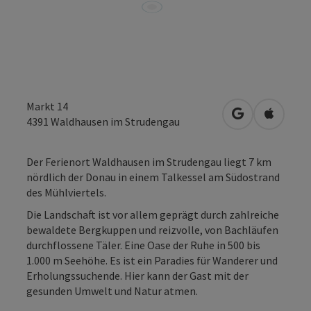
Markt 14
in Google Map
in Apple
4391
Waldhausen im Strudengau
Der Ferienort Waldhausen im Strudengau liegt 7 km
nördlich der Donau in einem Talkessel am Südostrand
des Mühlviertels.
Die Landschaft ist vor allem geprägt durch zahlreiche
bewaldete Bergkuppen und reizvolle, von Bachläufen
durchflossene Täler. Eine Oase der Ruhe in 500 bis
1.000 m Seehöhe. Es ist ein Paradies für Wanderer und
Erholungssuchende. Hier kann der Gast mit der
gesunden Umwelt und Natur atmen.