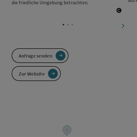
Copyri
nächst
Anfrage senden
Zur Website