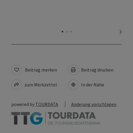
nächs
Beitrag merken
Beitrag drucken
zum Merkzettel
In der Nähe
powered by
TOURDATA
Änderung vorschlagen