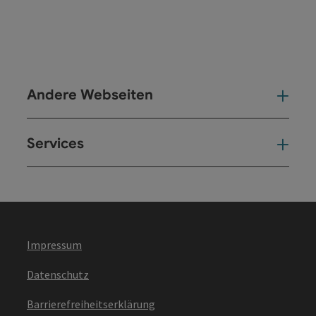
Andere Webseiten
And
Services
Ser
Impressum
Datenschutz
Barrierefreiheitserklärung