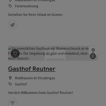
Ferienwohnung
Genießen Sie Ihren Urlaub im Grünen.
Haustiere erlaubt
©
Beitrag merken
: Gasthof Reutner
Copyri
Gasthof Reutner
Waldhausen im Strudengau
Gasthof
Herzlich Willkommen beim Gasthof Reutner!
W-Lan (kostenlos)