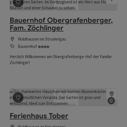
Beitrag merken
: Bauernhof Obergrafenberger, Fam. Zöc
Bauernhof Obergrafenberger,
Fam. Zöchlinger
Waldhausen im Strudengau
4 Blumen
Bauernhof
Herzlich Willkommen am Obergrafenberge-Hof der Familie
Zöchlinger!
©
Beitrag merken
: Ferienhaus Tober
Copyri
Ferienhaus Tober
Waldhausen im Strudengau