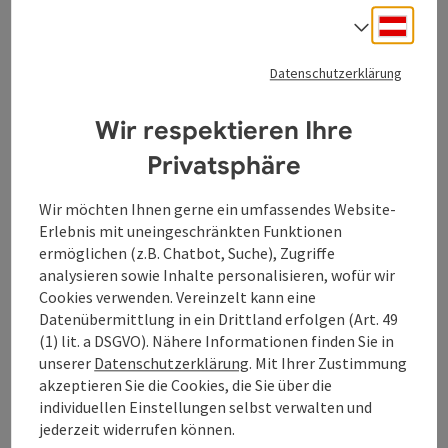
nett sind. Du solltest Mobil sein - die nächste
Deuts
Sprach
Einkaufsmöglichkeit ist ca 15 Minuten mit dem Auto
entfernt. Man ist ungestört und kann vollkommen die Ruhe
genießen. Genieße die Zeit am Pool, Terrasse, Sauna oder im
Datenschutzerklärung
großen Wohnzimmer. Umgeben von Natur, Wanderwegen,
Badeseen, und romantischen Kleinstätten. Mach einen
Wir respektieren Ihre
Beitrag merken
: Wohnmobilstellplatz Waldhausen
idyllischen Spaziergang auf dem stillgelegten Bahngleis
entlang der Donau und erkunde den jahrhundertealten Turm.
Privatsphäre
Wohnmobilstellplatz
Erholung pur! Erlebe den schönen oberösterreichischen
Waldhausen
Strudengau & schaffe unvergessliche Erinnerungen!
Wir möchten Ihnen gerne ein umfassendes Website-
Erlebnis mit uneingeschränkten Funktionen
Waldhausen im Strudengau
ermöglichen (z.B. Chatbot, Suche), Zugriffe
Campingplatz
analysieren sowie Inhalte personalisieren, wofür wir
Cookies verwenden. Vereinzelt kann eine
Der Wohnmobilstellplatz ist für Wohn- bzw. Reisemobile
Datenübermittlung in ein Drittland erfolgen (Art. 49
geeignet. Anzahl der Stellplätze: 6 Untergrund: Schotter
(1) lit. a DSGVO). Nähere Informationen finden Sie in
Beleuchtung: nein WLAN: Ja Sanitäre Einrichtungen: WC
unserer
Datenschutzerklärung
. Mit Ihrer Zustimmung
beim Badesee, 07:00 - 22:00 Uhr geöffnet (01. April bis 31.
W-Lan (kostenlos)
Haustiere erlaubt
Direkt im Zentrum
akzeptieren Sie die Cookies, die Sie über die
Oktober) Gasflaschentausch: Lagerhaus, ca. 1,5 km entfernt
individuellen Einstellungen selbst verwalten und
jederzeit widerrufen können.