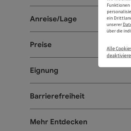
Funktionen 
personalisi
Anreise/Lage
ein Drittlan
unserer
Dat
über die ind
Preise
Alle Cookie
deaktivier
Eignung
Barrierefreiheit
Mehr Entdecken