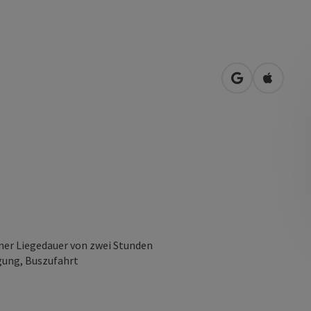
in Google Map
in Apple
iner Liegedauer von zwei Stunden
gung, Buszufahrt