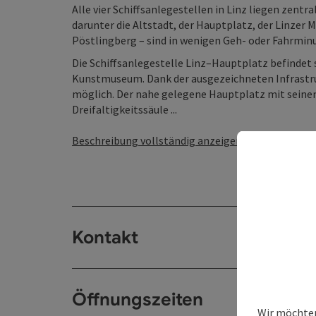
Alle vier Schiffsanlegestellen in Linz liegen zentr
darunter die Altstadt, der Hauptplatz, der Linzer 
Pöstlingberg – sind in wenigen Geh- oder Fahrmin
Die Schiffsanlegestelle Linz–Hauptplatz befindet
Kunstmuseum. Dank der ausgezeichneten Infrastrukt
möglich. Der nahe gelegene Hauptplatz mit seine
Dreifaltigkeitssäule ...
Beschreibung vollständig anzeigen
Kontakt
Öffnungszeiten
Wir möchten