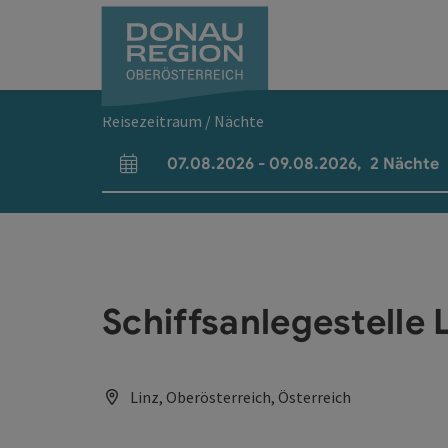
Accesskey
Accesskey
Accesskey
Accesskey
Accesskey
Accesskey
Zum Inhalt
Zur Navigation
Zum Seitenanfang
Zur Kontaktseite
Zum Impressum
Zur Startseite
[0]
[7]
[1]
[5]
[3]
[2]
Reisezeitraum / Nächte
07.08.2026
-
09.08.2026
,
2
Nächte
An- und Abreisefelder
Schiffsanlegestelle 
Linz, Oberösterreich, Österreich