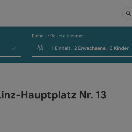
S
Einheit / Reiseteilnehmer
1
Einheit
,
2
Erwachsene
,
0
Kinder
Einheitenanzahl und Personenfelder
Linz-Hauptplatz Nr. 13