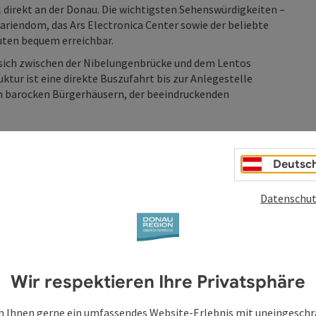
al direkt an der Donau. Die wichtigsten Sehenswürdigkeiten –
Mariendom, das Ars Electronica Center sowie der beliebte
uten bequem erreichbar.
 sich zwischen der Nibelungenbrücke und dem Lentos
ur ist eine direkte Buszufahrt bis zur Anlegestelle
n barocken Bürgerhäusern, der beeindruckenden
Deutsc
Datenschut
Wir respektieren Ihre Privatsphäre
 Ihnen gerne ein umfassendes Website-Erlebnis mit uneingesch