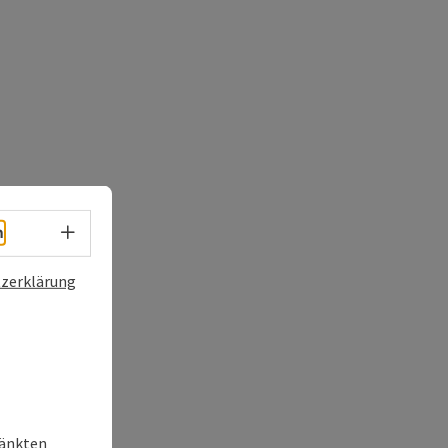
Sprachwahl - Menü öffnen
h
zerklärung
ränkten