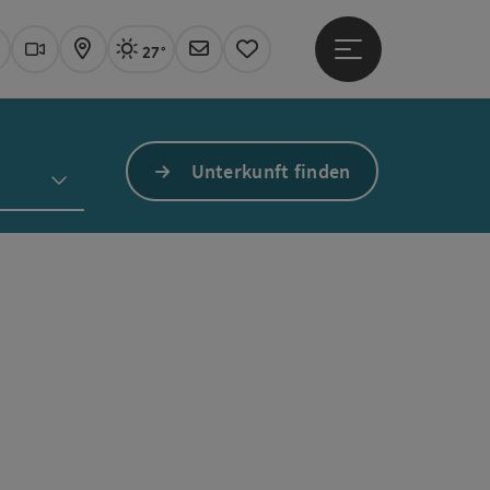
27°
Hauptmenü öffne
Aktuelles Wetter
Linz, sonnig
uchen
Webcams
Karte
Newsletter
Merkzettel
Unterkunft finden