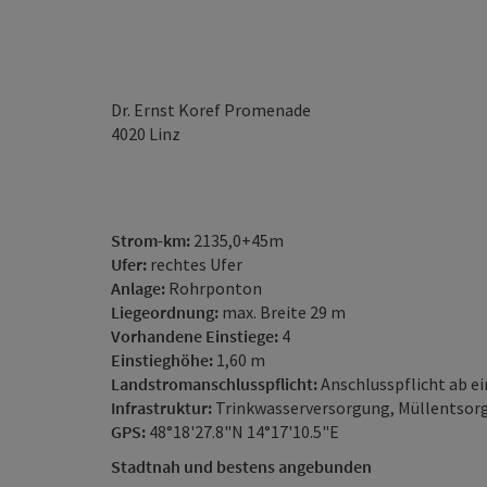
Dr. Ernst Koref Promenade
4020
Linz
Strom-km:
2135,0+45m
Ufer:
rechtes Ufer
Anlage:
Rohrponton
Liegeordnung:
max. Breite 29 m
Vorhandene Einstiege:
4
Einstieghöhe:
1,60 m
Landstromanschlusspflicht:
Anschlusspflicht ab e
Infrastruktur:
Trinkwasserversorgung, Müllentsor
GPS:
48°18'27.8"N 14°17'10.5"E
Stadtnah und bestens angebunden