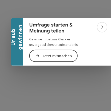
Banner einklappen
Umfrage starten &
n
Bann
s öffnen
 Maps öffnen
Meinung teilen
U
r
l
a
u
b
g
e
w
i
n
n
e
Gewinne mit etwas Glück ein
unvergessliches Urlaubserlebnis!
Jetzt mitmachen