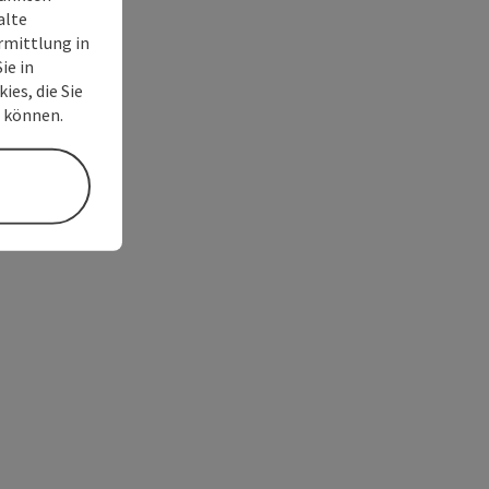
alte
rmittlung in
ie in
ies, die Sie
n können.