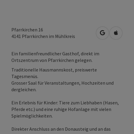
Pfarrkirchen 16
in Google Map
in Apple
4141
Pfarrkirchen im Mühlkreis
Ein familienfreundlicher Gasthof, direkt im
Ortszentrum von Pfarrkirchen gelegen.
Traditionelle Hausmannskost, preiswerte
Tagesmenüs.
Grosser Saal für Veranstaltungen, Hochzeiten und
dergleichen.
Ein Erlebnis für Kinder: Tiere zum Liebhaben (Hasen,
Pferde etc.) und eine ruhige Hofanlage mit vielen
Spielmöglichkeiten.
Direkter Anschluss an den Donausteig und an das