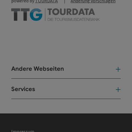
powered by
TOURDATA
Änderung vorschlagen
Andere Webseiten
And
Services
Ser
Impressum