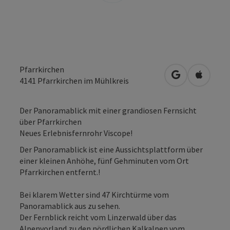
Pfarrkirchen
in Google Map
in Apple
4141
Pfarrkirchen im Mühlkreis
Der Panoramablick mit einer grandiosen Fernsicht
über Pfarrkirchen
Neues Erlebnisfernrohr Viscope!
Der Panoramablick ist eine Aussichtsplattform über
einer kleinen Anhöhe, fünf Gehminuten vom Ort
Pfarrkirchen entfernt.!
Bei klarem Wetter sind 47 Kirchtürme vom
Panoramablick aus zu sehen.
Der Fernblick reicht vom Linzerwald über das
Alpenvorland zu den nördlichen Kalkalpen vom