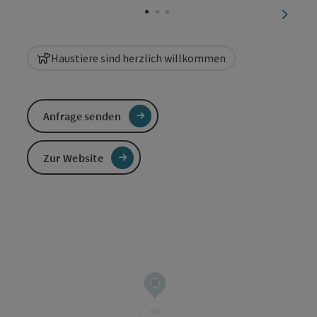
nächst
Haustiere sind herzlich willkommen
Anfrage senden
Zur Website