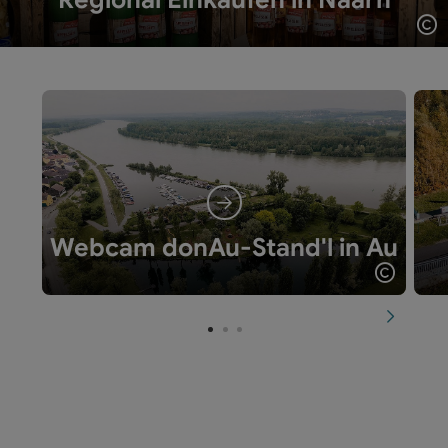
Co
Webcam donAu-Stand'l in Au
Copyrig
nächste