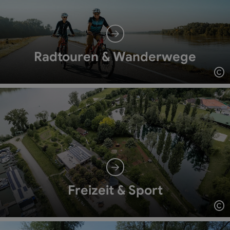
Radtouren & Wanderwege
Co
Freizeit & Sport
Co