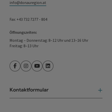
info@donauregion.at
Fax: +43 732 7277 - 804
Öffnungszeiten:
Montag – Donnerstag: 8–12 Uhr und 13–16 Uhr
Freitag: 8–13 Uhr
Facebook
Instagram
YouTube
LinkedIn
Kontaktformular
Kont