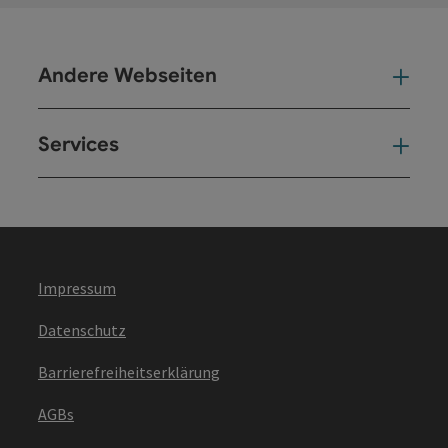
Andere Webseiten
And
Services
Ser
Impressum
Datenschutz
Barrierefreiheitserklärung
AGBs