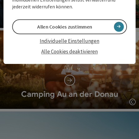
jederzeit widerrufen können.
Gemüsehof Voggeneder
Allen Cookies zustimmen
Co
Individuelle Einstellungen
Alle Cookies deaktivieren
Camping Au an der Donau
Co