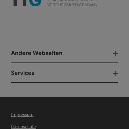
Andere Webseiten
And
Services
Ser
Impressum
Datenschutz