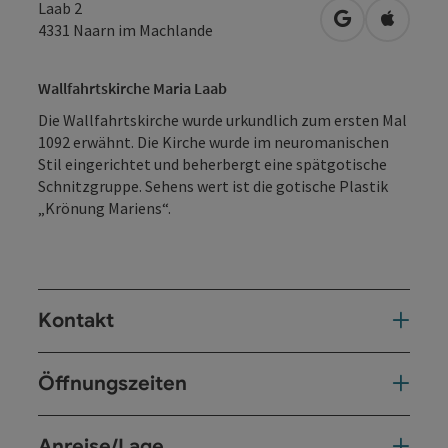
Laab 2
in Google Map
in Apple
4331
Naarn im Machlande
Wallfahrtskirche Maria Laab
Die Wallfahrtskirche wurde urkundlich zum ersten Mal
1092 erwähnt. Die Kirche wurde im neuromanischen
Stil eingerichtet und beherbergt eine spätgotische
Schnitzgruppe. Sehens wert ist die gotische Plastik
„Krönung Mariens“.
Kontakt
Öffnungszeiten
Anreise/Lage