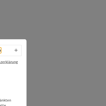
Sprachwahl - Menü öffnen
h
zerklärung
ränkten
alte