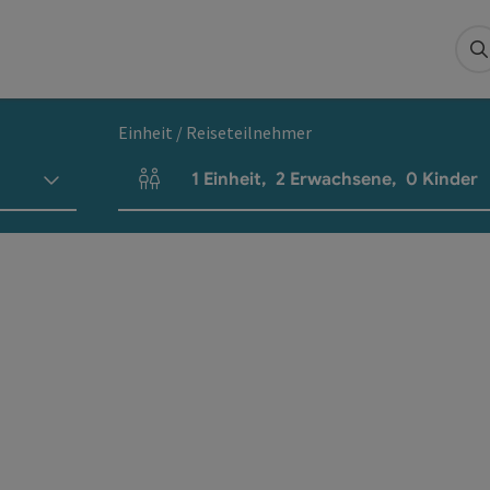
S
Einheit / Reiseteilnehmer
1
Einheit
,
2
Erwachsene
,
0
Kinder
Einheitenanzahl und Personenfelder