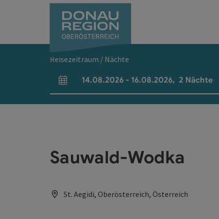
Accesskey
Accesskey
Accesskey
Accesskey
Accesskey
Accesskey
Zum Inhalt
Zur Navigation
Zum Seitenanfang
Zur Kontaktseite
Zum Impressum
Zur Startseite
[0]
[7]
[1]
[5]
[3]
[2]
Reisezeitraum / Nächte
14.08.2026
-
16.08.2026
,
2
Nächte
An- und Abreisefelder
Sauwald-Wodka
St. Aegidi, Oberösterreich, Österreich