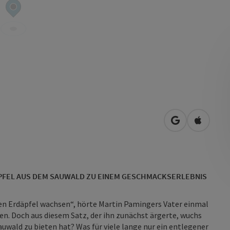
in Google Map
in Apple
PFEL AUS DEM SAUWALD ZU EINEM GESCHMACKSERLEBNIS
eren Erdäpfel wachsen“, hörte Martin Pamingers Vater einmal
en. Doch aus diesem Satz, der ihn zunächst ärgerte, wuchs
auwald zu bieten hat? Was für viele lange nur ein entlegener