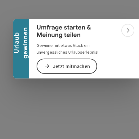
Banner einklappen
Umfrage starten &
n
Bann
Meinung teilen
U
r
l
a
u
b
g
e
w
i
n
n
e
Gewinne mit etwas Glück ein
unvergessliches Urlaubserlebnis!
Jetzt mitmachen
s öffnen
 Maps öffnen