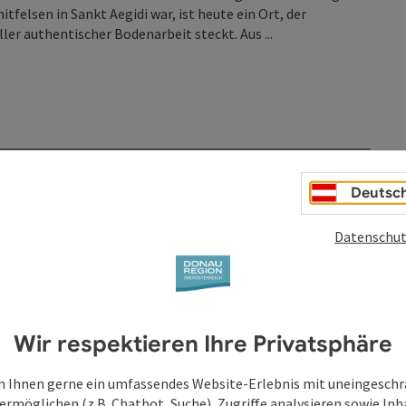
felsen in Sankt Aegidi war, ist heute ein Ort, der
er authentischer Bodenarbeit steckt. Aus ...
Deutsc
Datenschut
Wir respektieren Ihre Privatsphäre
 Ihnen gerne ein umfassendes Website-Erlebnis mit uneingesch
ermöglichen (z.B. Chatbot, Suche), Zugriffe analysieren sowie Inh