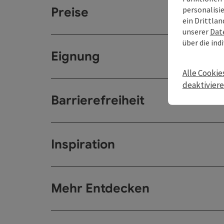
personalisi
Preise
ein Drittlan
unserer
Dat
über die ind
Eignung
Alle Cookie
deaktivier
Barrierefreiheit
Inspiration
Mehr Entdecken