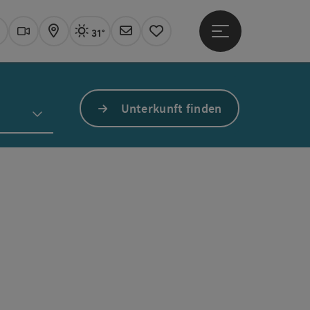
31°
Hauptmenü öffne
Aktuelles Wetter
Linz, sonnig
uchen
Webcams
Karte
Newsletter
Merkzettel
Unterkunft finden