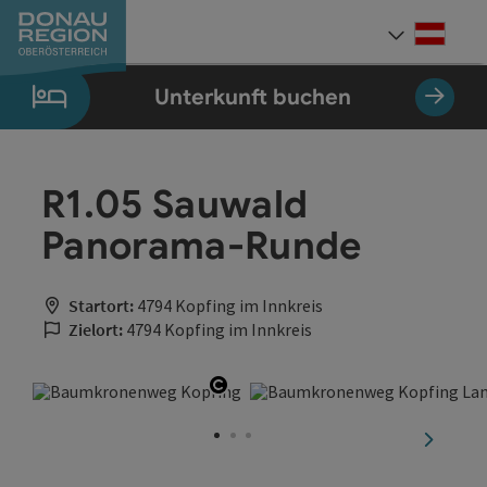
Accesskey
Accesskey
Accesskey
Accesskey
Accesskey
Accesskey
Zum Inhalt
Zur Navigation
Zum Seitenanfang
Zur Kontaktseite
Zum Impressum
Zur Startseite
[0]
[7]
[1]
[5]
[3]
[2]
Deut
Sprach
Unterkunft buchen
R1.05 Sauwald
Panorama-Runde
Startort:
4794 Kopfing im Innkreis
Zielort:
4794 Kopfing im Innkreis
Copyright öffnen
nächste