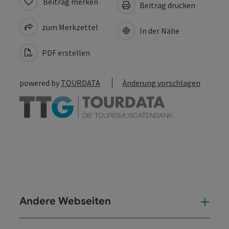
Beitrag merken
Beitrag drucken
zum Merkzettel
In der Nähe
PDF erstellen
powered by
TOURDATA
Änderung vorschlagen
Andere Webseiten
And