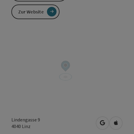
Zur Website
Lindengasse 9
in Google Map
in Apple
4040
Linz