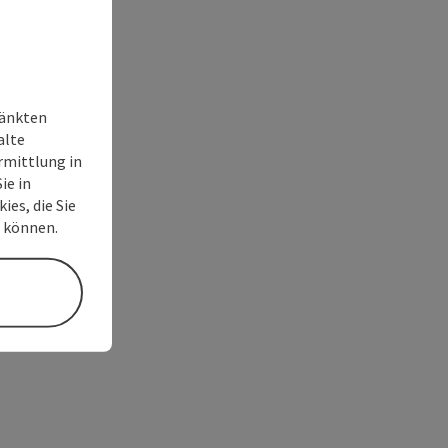
ränkten
alte
rmittlung in
ie in
ies, die Sie
n können.