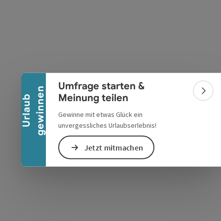
s öffnen
 Maps öffnen
Banner einklappen
Umfrage starten &
n
Bann
Meinung teilen
U
r
l
a
u
b
g
e
w
i
n
n
e
Gewinne mit etwas Glück ein
unvergessliches Urlaubserlebnis!
Jetzt mitmachen