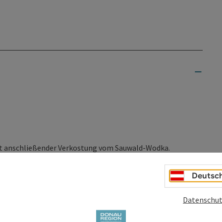
it anschließender Verkostung vom Sauwald-Wodka.
Deutsc
Datenschut