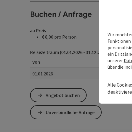
Buchen / Anfrage
ab Preis
Wir möchten
€ 8,00 pro Person
Funktionen 
personalisi
Reisezeitraum (01.01.2026 - 31.12.2026)
ein Drittlan
unserer
Dat
von
über die ind
01.01.2026
Alle Cookie
deaktivier
Angebot buchen
Unverbindliche Anfrage