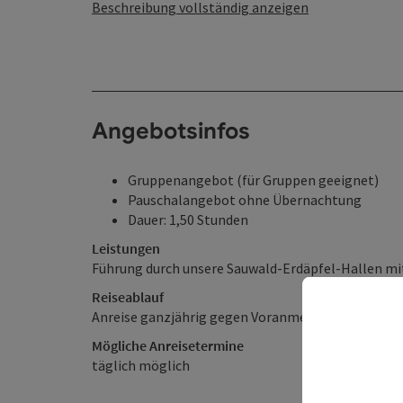
Beschreibung vollständig anzeigen
Angebotsinfos
Gruppenangebot (für Gruppen geeignet)
Pauschalangebot ohne Übernachtung
Dauer: 1,50 Stunden
Leistungen
Führung durch unsere Sauwald-Erdäpfel-Hallen m
Reiseablauf
Anreise ganzjährig gegen Voranmeldung möglich
Mögliche Anreisetermine
täglich möglich