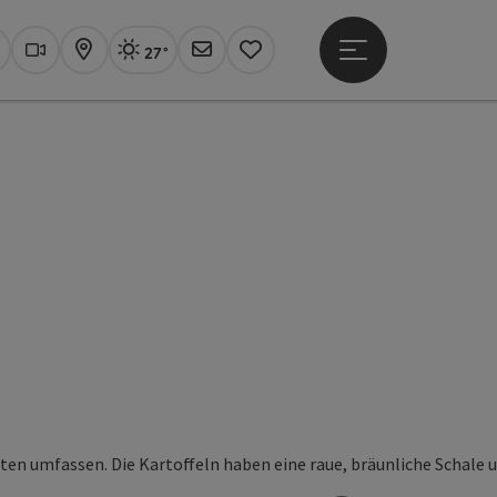
27°
Hauptmenü öffne
Aktuelles Wetter
Linz, sonnig
uchen
Webcams
Karte
Newsletter
Merkzettel