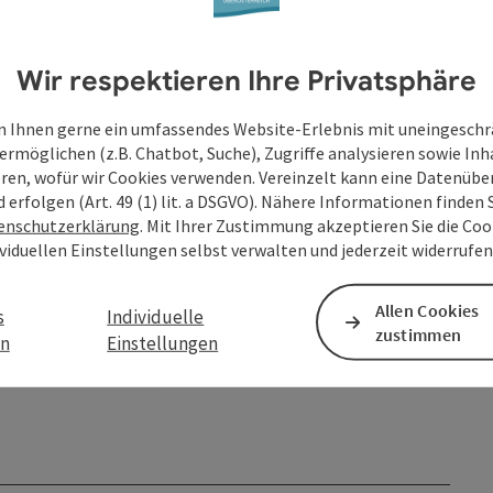
Wir respektieren Ihre Privatsphäre
 Ihnen gerne ein umfassendes Website-Erlebnis mit uneingesch
ermöglichen (z.B. Chatbot, Suche), Zugriffe analysieren sowie Inh
eren, wofür wir Cookies verwenden. Vereinzelt kann eine Datenübe
d erfolgen (Art. 49 (1) lit. a DSGVO). Nähere Informationen finden S
enschutzerklärung
. Mit Ihrer Zustimmung akzeptieren Sie die Cook
bis
ividuellen Einstellungen selbst verwalten und jederzeit widerrufe
31.12.2026
Allen Cookies
s
Individuelle
zustimmen
en
Einstellungen