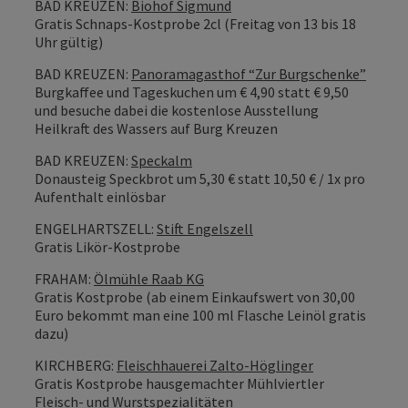
BAD KREUZEN:
Biohof Sigmund
Gratis Schnaps-Kostprobe 2cl (Freitag von 13 bis 18
Uhr gültig)
BAD KREUZEN:
Panoramagasthof “Zur Burgschenke”
Burgkaffee und Tageskuchen um € 4,90 statt € 9,50
und besuche dabei die kostenlose Ausstellung
Heilkraft des Wassers auf Burg Kreuzen
BAD KREUZEN:
Speckalm
Donausteig Speckbrot um 5,30 € statt 10,50 € / 1x pro
Aufenthalt einlösbar
ENGELHARTSZELL:
Stift Engelszell
Gratis Likör-Kostprobe
FRAHAM:
Ölmühle Raab KG
Gratis Kostprobe (ab einem Einkaufswert von 30,00
Euro bekommt man eine 100 ml Flasche Leinöl gratis
dazu)
KIRCHBERG:
Fleischhauerei Zalto-Höglinger
Gratis Kostprobe hausgemachter Mühlviertler
Fleisch- und Wurstspezialitäten