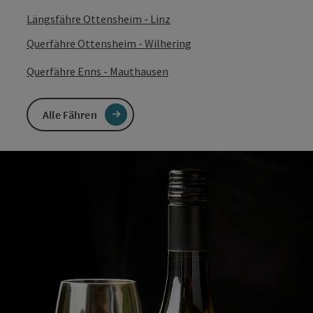
Längsfähre Ottensheim - Linz
Querfähre Ottensheim - Wilhering
Querfähre Enns - Mauthausen
Alle Fähren