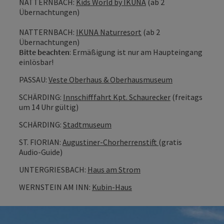
NATTERNBACH:
Kids World by IKUNA
(ab 2
Übernachtungen)
NATTERNBACH:
IKUNA Naturresort
(ab 2
Übernachtungen)
Bitte beachten
: Ermäßigung ist nur am Haupteingang
einlösbar!
PASSAU:
Veste Oberhaus & Oberhausmuseum
SCHÄRDING:
Innschifffahrt Kpt. Schaurecker
(freitags
um 14 Uhr gültig)
SCHÄRDING:
Stadtmuseum
ST. FlORIAN:
Augustiner-Chorherrenstift
(gratis
Audio-Guide)
UNTERGRIESBACH:
Haus am Strom
WERNSTEIN AM INN:
Kubin-Haus