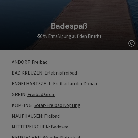
Badespaß
-50 % Ermäßigung auf den Eintritt
Co
ANDORF:
Freibad
BAD KREUZEN:
Erlebnisfreibad
ENGELHARTSZELL:
Freibad an der Donau
GREIN:
Freibad Grein
KOPFING:
Solar-Freibad Kopfing
MAUTHAUSEN:
Freibad
MITTERKIRCHEN:
Badesee
NEUKIRCHEN:
Woodys Naturbad