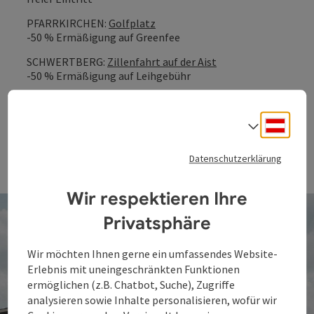
PFARRKIRCHEN:
Golfplatz
-50 % Ermäßigung auf Greenfee
SCHWERTBERG:
Zillenfahrt auf der Aist
-50 % Ermäßigung auf Leihgebühr
WALDHAUSEN:
Shapeland Waldhausen
-50 % Ermäßigung bei Wakeboardanlage
Deuts
Sprach
WALLSEE:
Beach & Wassersportzentrum Wallsee
-50 % Ermäßigung auf Stand Up Paddeln (nur
Datenschutzerklärung
dienstags von 9 bs 12 Uhr)
Wir respektieren Ihre
Privatsphäre
Wir möchten Ihnen gerne ein umfassendes Website-
Erlebnis mit uneingeschränkten Funktionen
ermöglichen (z.B. Chatbot, Suche), Zugriffe
analysieren sowie Inhalte personalisieren, wofür wir