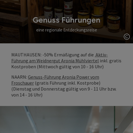
Genuss Führungen
eine regionale Entdeckungsreise
Co
MAUTHAUSEN: -50% Ermäßigung auf die
Aktiv-
Führung am Weidnergut Aronia Mühlviertel
inkl. gratis
Kostproben (Mittwoch gültig von 10 - 16 Uhr)
NAARN:
Genuss-Führung Aronia Power vom
Froschauer
(gratis Führung inkl. Kostprobe)
(Dienstag und Donnerstag gültig von 9 - 11 Uhr bzw.
von 14 - 16 Uhr)