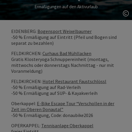
Ermäßigungen auf den Aktivurlaub
Co
EIDENBERG:
Bogensport Weixelbaumer
-50 % Ermäßigung auf Eintritt (Pfeil und Bogen sind
separat zu bezahlen)
FELDKIRCHEN:
Curhaus Bad Mühllacken
Gratis Klosteryoga Schnuppereinheit (montags,
mittwochs oder donnerstags Nachmittag - nur mit
Voranmeldung)
FELDKIRCHEN:
Hotel Restaurant Faustschlössl
-50 % Ermäßigung auf Rad-Verleih
-50 % Ermäßigung auf SUP- & Kayakverleih
Oberkappel:
E-Bike Escape Tour “Verschollen in der
Zeit im Oberen Donautal”
-50 % Ermäßigung, Code: donaubike2026
OPERKAPPEL:
Tennisanlage Oberkappel
freier Eintritt