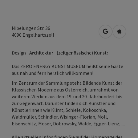
Nibelungen Str. 36
in Google Map
in Apple
4090
Engelhartszell
Design - Architektur - (zeitgenössische) Kunst:
Das ZERO ENERGY KUNSTMUSEUM heißt seine Gäste
aus nah und fern herzlich willkommen!
Im Zentrum der Sammlung steht Bildende Kunst der
Klassischen Moderne aus Österreich, umrahmt von
weiteren Werken aus dem 19. und 20. Jahrhundert bis
zur Gegenwart. Darunter finden sich Künstler und
Künstlerinnen wie Klimt, Schiele, Kokoschka,
Waldmüller, Schindler, Wisinger-Florian, Moll,
Eisenschitz, Moser, Dobrowsky, Walde, Egger-Lienz, ....
Alle aktuellen Infos finden Sie auf der Homepage des