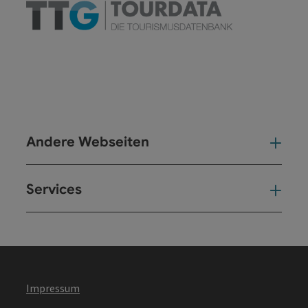
Andere Webseiten
And
Services
Ser
Impressum