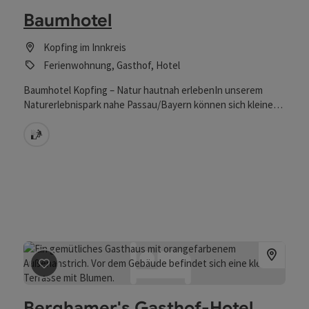
Baumhotel
Kopfing im Innkreis
Ferienwohnung, Gasthof, Hotel
Baumhotel Kopfing – Natur hautnah erlebenIn unserem
Naturerlebnispark nahe Passau/Bayern können sich kleine
und große Waldentdecker:innen nach Herzenslust austoben.
Spazier über den Innviertler Baumwipfeln auf dem
Sauna
wahrscheinlich längsten Baumkronenweg der Welt, sause
auf dem Erlebnis-Spielplatz herum. Saug den Duft der
Tannennadeln ein. Unsere WaldEntdeckerWelt mitten im
Sauwald ist ein Ort, an dem Du wieder zur Natur und Dir
selbst findest. Der erdet und entschleunigt – und zum
Entdecken einlädt. Ideal auch für Schulklassen und Gruppen .
Beitrag merken
: Berghamer's Gasthof-Hotel
Berghamer's Gasthof-Hotel