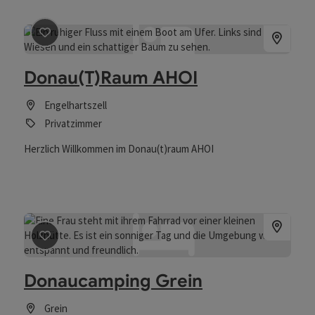
Sehenswürdigkeiten möchten wir, dass Sie sich bei uns wie
zu Hause fühlen und die Schönheit der Region in vollen
Zügen genießen können.
Beitrag merken
: Donau(T)Raum AHOI
Donau(T)Raum AHOI
Engelhartszell
Privatzimmer
Herzlich Willkommen im Donau(t)raum AHOI
Beitrag merken
: Donaucamping Grein
Donaucamping Grein
Grein