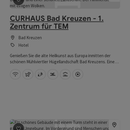
Beitrag merken
: CURHAUS Bad Kreuzen - 1. Zentrum für
CURHAUS Bad Kreuzen - 1.
Zentrum für TEM
Bad Kreuzen
Hotel
Genießen Sie die alte Heilkunst aus Europa inmitten der
schönen Mühlviertler Hügellandschaft Bad Kreuzens. Eine
Welt voll Spiritualität und Menschlichkeit Tauchen Sie im 1.
Zentrum für Traditionelle Europäische Medizin in Bad
W-Lan (kostenlos)
Haustiere erlaubt
Sauna
Swimmingpool
Hallenbad
Direkt im Zentrum
Kreuzen tief in das alte Naturheilwissen unserer Ahnen ein
und Sie werden unser Haus entspannt, wohlauf und
gestärkt für den Alltag wieder verlassen. Beschenkt mit
Anregungen, die Ihrem Archetyp entsprechen, damit Sie Ihr
Leben qualitätvoller und gesünder gestalten können. Der
Sonnenhügel auf dem wir stehen - mit weiter Aussicht über
das beeindruckende Hügelland bis hin zur Donau - trägt das
seine dazu bei. Typgerecht heilen Jeder Mensch ist anders.
Basierend auf dem jeweiligen Archetypus