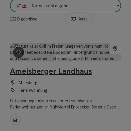
Sortierung
Die Sortierung nach Entfernung ist nicht möglich, da Standortzug
122
Ergebnisse
Karte
Beitrag merken
: Ameisberger Landhaus
Ameisberger Landhaus
Atzesberg
Ferienwohnung
Entspannungsurlaub in unseren traumhaften
Ferienwohnungen im Mühlviertel Entdecken Sie eine Oase
der Ruhe und Erholung inmitten der idyllischen Landschaft
des Mühlviertels Unsere großzügigen Ferienwohnungen
Haustiere erlaubt
sind ideal für Paare oder Familien, die dem Alltagsstress