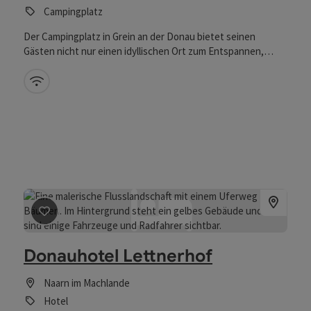
Campingplatz
Der Campingplatz in Grein an der Donau bietet seinen
Gästen nicht nur einen idyllischen Ort zum Entspannen,
sondern auch die Möglichkeit, die zahlreichen
Sehenswürdigkeiten der Region kennenzulernen. Der
W-Lan (kostenlos)
Donauradweg führt direkt am Campingplatz vorbei und
bietet somit die perfekte Gelegenheit, die Umgebung auf
dem Rad zu erkunden. Zahlreiche Kultur- und
Freizeiteinrichtungen in der historischen Stadt Grein an der
Donau sorgen für Abwechslung und Unterhaltung. Am
Campingplatz stehen Stellplätze für Wohnmobile und Zelte
zur Verfügung. Gästen ohne "mobiles Heim" bieten
wir unsere Camping Pods zur Nächtigung an! Wärend der
Clam- Konzerte steht unseren Gästen ein Shuttldienst zu
Beitrag merken
: Donauhotel Lettnerhof
verfügung. Beim Busunternehmen zu bezahlen.
Donauhotel Lettnerhof
Naarn im Machlande
Hotel