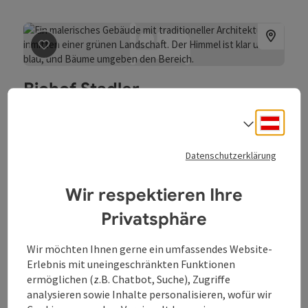
Beitrag merken
: Biohof Stadler
Biohof Stadler
Oberkappel
Deuts
Sprach
4 Blumen
Bauernhof, Ferienwohnung
Datenschutzerklärung
Urlaub am Baby- und Kinderbiohof Stadler: Kommt und helft
uns Kühe melken, Tiere füttern, Kühe auf die Weide bringen,
Katzen streicheln. Es warten auch viele Spielkameraden auf
Wir respektieren Ihre
euch.
W-Lan (kostenlos)
Haustiere erlaubt
Privatsphäre
Wir möchten Ihnen gerne ein umfassendes Website-
Erlebnis mit uneingeschränkten Funktionen
ermöglichen (z.B. Chatbot, Suche), Zugriffe
analysieren sowie Inhalte personalisieren, wofür wir