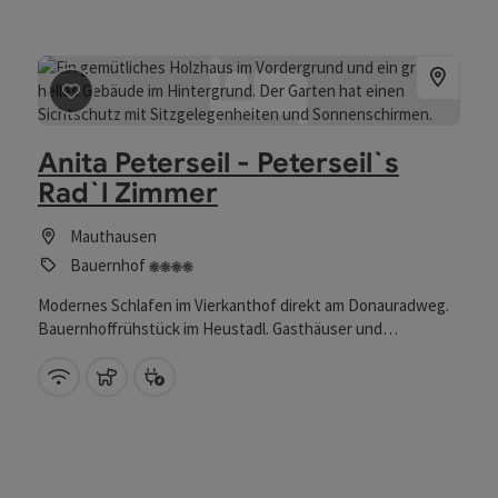
entfliehen möchten. Die liebevoll eingerichteten
Wohnungen beiten ausreichend Platz und Komfort, damit
Sie sich rundum wohlfühlen können. Genießen Sie die
brillante Aussicht auf die umliegende Natur und freuen Sie
sich auf zahlreiche Freizeit- und Aktivitätsmöglichkeiten in
Beitrag merken
: Anita Peterseil - Peterseil`s Rad`l Zi
der Region - von entspannten Spaziergängen bis hin zu
abwechslungsreiche Ausflüge.
Anita Peterseil - Peterseil`s
Rad`l Zimmer
Mauthausen
4 Blumen
Bauernhof
Modernes Schlafen im Vierkanthof direkt am Donauradweg.
Bauernhoffrühstück im Heustadl. ​Gasthäuser und
Einkaufsmöglichkeiten sind zu Fuß erreichbar. Viele
Sehenswürdigkeiten. Ihr angenehmer Aufenthalt ist uns
W-Lan (kostenlos)
Haustiere erlaubt
Bike Ladestation
eine Verpflichtung. Deshalb haben wir Räumen mit Tradition
eine wohnliche Moderne gegeben. Landwirtschaftliche
Nutzräume bis hin zu Heustadl wurden mit Liebe renoviert
und mit modernstem Wohnkomfort gestaltet. Hochwertiges
Mobiliar verschönert jeden Urlaubstag. Genießen Sie im