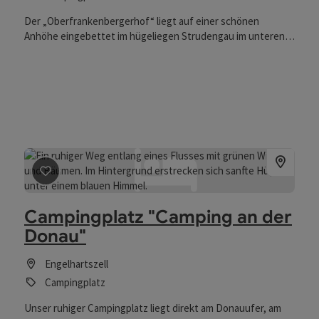
Der „Oberfrankenbergerhof“ liegt auf einer schönen
Anhöhe eingebettet im hügeliegen Strudengau im unteren
Mühlviertel. Sagenhafte Wanderwege wie Wolfsschlucht,
Frauenstein, Donaublickrunde und Kneippweg laden zum
Kraft tanken ein. Folgende Sehenswürdigkeiten und
Aktivitäten sind der Umgebung möglich: Schloss Greinburg
Stadttheater Grein Curhaus Bad Kreuzen (großer
Kneippgarten, Gradierwerk und Kräutergarten) Burg Clam
Bogenpacour Aumühle oder Windhaag bei Perg
Donauradweg Discgolfen St. Thomas
Beitrag merken
: Campingplatz "Camping an der Donau"
Campingplatz "Camping an der
Donau"
Engelhartszell
Campingplatz
Unser ruhiger Campingplatz liegt direkt am Donauufer, am