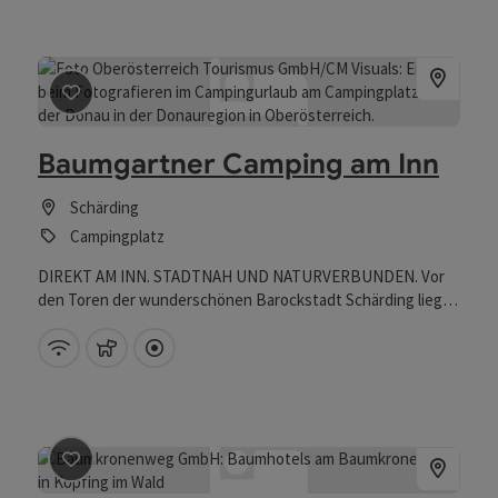
Beitrag merken
: Baumgartner Camping am Inn
Baumgartner Camping am Inn
Schärding
Campingplatz
DIREKT AM INN. STADTNAH UND NATURVERBUNDEN. Vor
den Toren der wunderschönen Barockstadt Schärding liegt
unser Campingplatz mit wundervoller Aussicht auf den Fluss
„Inn“. Unser Campingplatz ist ganzjährig für Sie geöffnet und
W-Lan (kostenlos)
Haustiere erlaubt
Direkt im Zentrum
bietet Platz für den perfekten Aufenthalt im Innviertel. Ob
Sie die Sehenswürdigkeiten der Stadt erkunden möchten,
einen der vielen Radwege oder Wanderwege entdecken
oder die kulinarischen Highlights erleben möchten – bei uns
finden Sie den perfekten Startpunkt für Ihre
Beitrag merken
: Baumhotel
Unternehmungen.