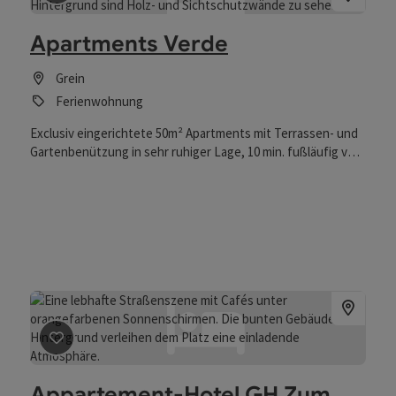
Beitrag merken
: Apartments Verde
Apartments Verde
Grein
Ferienwohnung
Exclusiv eingerichtete 50m² Apartments mit Terrassen- und
Gartenbenützung in sehr ruhiger Lage, 10 min. fußläufig vom
Hauptplatz mit seinen netten Cafe’s, Restaurants etc. Die
Küche ist voll ausgestattet mit Nespresso Kaffeemaschine
(Kapseln incl.), Sodastream, Geschirr und Gläser - alles
vorhanden. Der Garten bietet einen überdachten
Terrassenplatz, ein idealer Platz um den Tag ruhig und
entspannt ausklingen zu lassen. Versperrbare
Fahrradgarage, Auflademöglichkeit für E-Bikes
Beitrag merken
: Appartement-Hotel GH Zum Goldenen 
Appartement-Hotel GH Zum