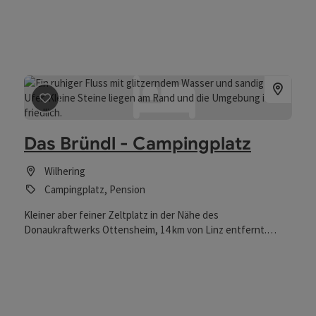
Beitrag merken
: Das Bründl - Campingplatz
Das Bründl - Campingplatz
Wilhering
Campingplatz, Pension
Kleiner aber feiner Zeltplatz in der Nähe des
Donaukraftwerks Ottensheim, 14 km von Linz entfernt.
Genießen Sie die Ruhe und Schönheit direkt am
Donauradweg, perfekt für Radfahrbegeisterte. Unseren
Campern steht eine voll ausgestattete Küche und ein
überdachter Sitzplatz zur Verfügung. Duschen und Toiletten
sind vorhanden. Als Tor zur Natur und zu lokalen