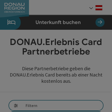
Accesskey
Accesskey
Accesskey
Accesskey
Accesskey
Accesskey
Zum Inhalt
Zur Navigation
Zum Seitenanfang
Zur Kontaktseite
Zum Impressum
Zur Startseite
[0]
[7]
[1]
[5]
[3]
[2]
Deut
Sprach
Unterkunft buchen
DONAU.Erlebnis Card
Partnerbetriebe
Diese Partnerbetriebe geben die
DONAU.Erlebnis Card bereits ab einer Nacht
kostenlos aus.
direkt zu den Ergebnissen springen
Filtern