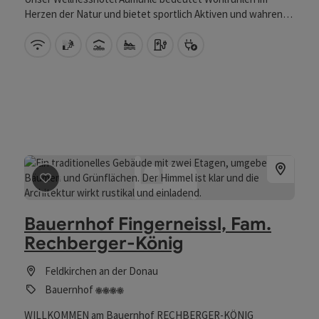
Herzen der Natur und bietet sportlich Aktiven und wahren
Genießern das Richtige.
W-Lan (kostenlos)
Sauna
Hallenbad
Eigener Badeplatz
Auto Ladestation
Bike Ladestation
Beitrag merken
: Bauernhof Fingerneissl, Fam. Rechber
Bauernhof Fingerneissl, Fam.
Rechberger-König
Feldkirchen an der Donau
4 Blumen
Bauernhof
WILLKOMMEN am Bauernhof RECHBERGER-KÖNIG