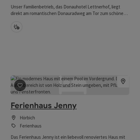
Unser Familienbetrieb, das Donauhotel Lettnerhof, liegt
direkt am romantischen Donauradweg am Tor zum schönen
Strudengau, unweit vieler interessanter Ausflugsziele. Das
Haus besticht durch die einzigartige Architektur, wobei das
Bike Ladestation
Element Wasser eine besondere Rolle spielt. Mit direktem
Blick auf die Donau geht die Formensprache des Wassers
mit den Wellen fließend in die Fassadenarchitektur über.
Beitrag merken
: Ferienhaus Jenny
Ferienhaus Jenny
Hörbich
Ferienhaus
Das Ferienhaus Jenny ist ein liebevoll renoviertes Haus mit