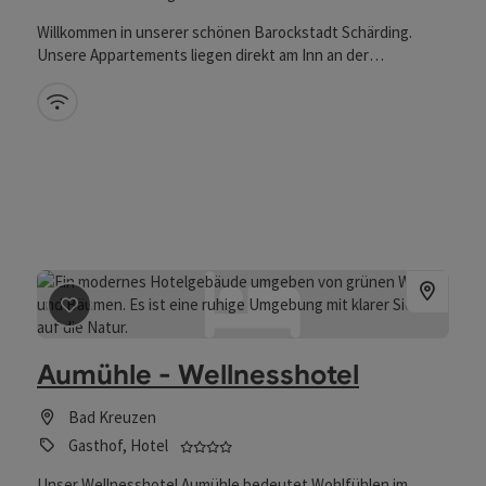
Willkommen in unserer schönen Barockstadt Schärding.
Unsere Appartements liegen direkt am Inn an der
österreichisch/bayrischen Grenze. Zu Fuß oder mit dem Rad
können viele der besonderen Sehenswürdigkeiten der Stadt
W-Lan (kostenlos)
leicht erkundet werden. Nach 2 Minuten Gehzeit sind Sie
schon am herrlichen Stadtplatz. Auf unserem Grundstück
stehen Ihnen ausreichend, kostenfreie Parkplätze zur
Verfügung. Auch einige Broschüren haben wir für Sie im
Zimmer bereitgelegt, damit Sie sich über Ausflüge oder
Ähnliches informieren können. Wir würden uns freuen, Sie in
unserem Haus Willkommen zu heißen.
Beitrag merken
: Aumühle - Wellnesshotel
Aumühle - Wellnesshotel
Bad Kreuzen
4 Sterne - geprüfter und ausgezeich
Gasthof, Hotel
Unser Wellnesshotel Aumühle bedeutet Wohlfühlen im