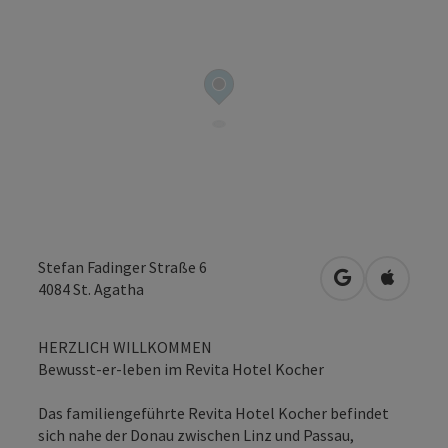
Stefan Fadinger Straße 6
in Google Map
in Apple
4084
St. Agatha
HERZLICH WILLKOMMEN
Bewusst-er-leben im Revita Hotel Kocher
Das familiengeführte Revita Hotel Kocher befindet
sich nahe der Donau zwischen Linz und Passau,