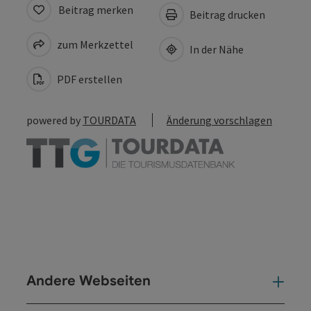
Beitrag merken
Beitrag drucken
zum Merkzettel
In der Nähe
PDF erstellen
powered by
TOURDATA
Änderung vorschlagen
Andere Webseiten
And