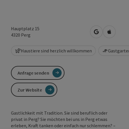
Hauptplatz 15
in Google Maps
in Apple 
4320
Perg
Haustiere sind herzlich willkommen
Gastgarten
Anfrage senden
Zur Website
Gastlichkeit mit Tradition. Sie sind beruflich oder
privat in Perg? Sie möchten bei uns in Perg etwas
erleben, Kraft tanken oder einfach nur schlemmen? –