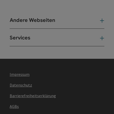
Andere Webseiten
And
Services
Ser
Impressum
Datenschutz
Barrierefreiheitserklärung
AGBs