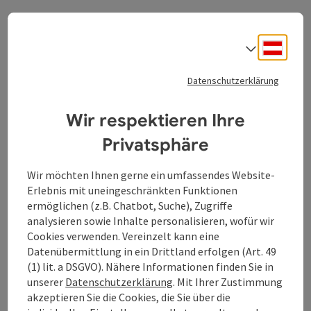
Deuts
Sprach
Angebotsinfos
Datenschutzerklärung
Gruppenangebot (für Gruppen geeignet)
Pauschalangebot ohne Übernachtung
Dauer: 1,00 Stunde
Wir respektieren Ihre
Leistungen
Privatsphäre
Fahrt mit dem Bummelzug
Mögliche Anreisetermine
Wir möchten Ihnen gerne ein umfassendes Website-
Mai bis Mitte Oktober
Erlebnis mit uneingeschränkten Funktionen
gegen Voranmeldung
ermöglichen (z.B. Chatbot, Suche), Zugriffe
analysieren sowie Inhalte personalisieren, wofür wir
Cookies verwenden. Vereinzelt kann eine
Buchen / Anfrage
Datenübermittlung in ein Drittland erfolgen (Art. 49
(1) lit. a DSGVO). Nähere Informationen finden Sie in
ab Preis
unserer
Datenschutzerklärung
. Mit Ihrer Zustimmung
€ 7,00 pro Person
akzeptieren Sie die Cookies, die Sie über die
buchbar ab 15 Personen