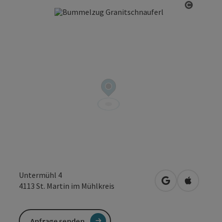
Copyrig
Untermühl 4
in Google Maps
in Apple 
4113
St. Martin im Mühlkreis
Anfrage senden