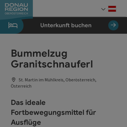
Accesskey
Accesskey
Accesskey
Accesskey
Accesskey
Accesskey
Zum Inhalt
Zur Navigation
Zum Seitenanfang
Zur Kontaktseite
Zum Impressum
Zur Startseite
[0]
[7]
[1]
[5]
[3]
[2]
Deut
Sprach
Unterkunft buchen
Bummelzug
Granitschnauferl
St. Martin im Mühlkreis, Oberösterreich,
Österreich
Das ideale
Fortbewegungsmittel für
Ausflüge