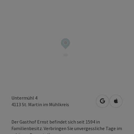
Untermühl 4
in Google Map
in Apple
4113
St. Martin im Mühlkreis
Der Gasthof Ernst befindet sich seit 1594 in
Familienbesitz. Verbringen Sie unvergessliche Tage im