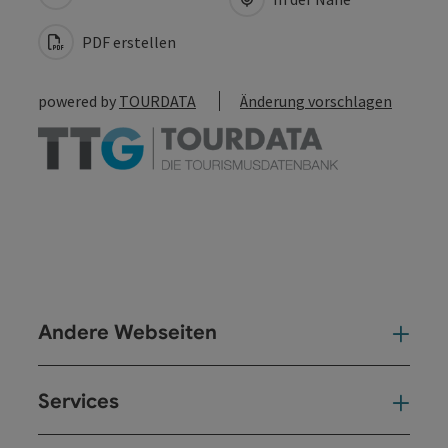
PDF erstellen
powered by
TOURDATA
Änderung vorschlagen
Andere Webseiten
And
Services
Ser