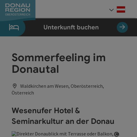
Accesskey
Accesskey
Accesskey
Accesskey
Accesskey
Accesskey
Zum Inhalt
Zur Navigation
Zum Seitenanfang
Zur Kontaktseite
Zum Impressum
Zur Startseite
[0]
[7]
[1]
[5]
[3]
[2]
Deut
Sprach
Unterkunft buchen
Sommerfeeling im
Donautal
Waldkirchen am Wesen, Oberösterreich,
Österreich
Wesenufer Hotel &
Seminarkultur an der Donau