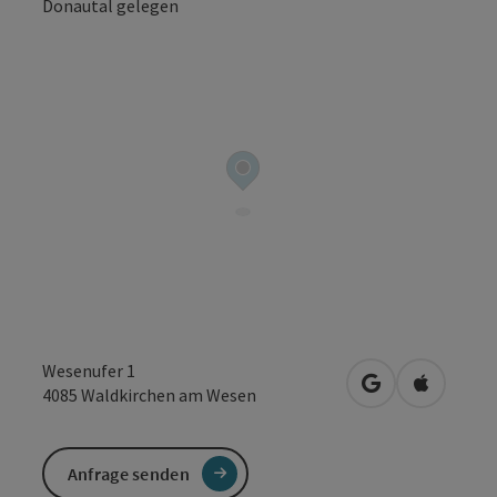
Copyrig
Wesenufer 1
in Google Maps
in Apple 
4085
Waldkirchen am Wesen
Anfrage senden