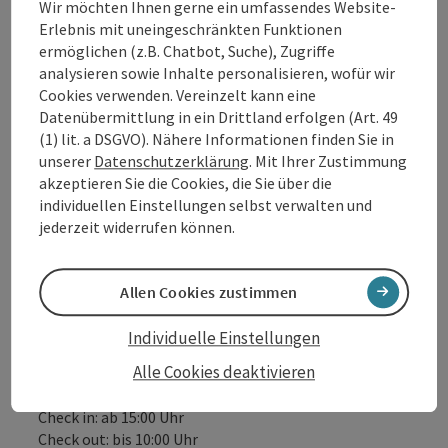
Wir möchten Ihnen gerne ein umfassendes Website-
„Durstlöscher Bars“ mit regionalen Säften, Soda
Erlebnis mit uneingeschränkten Funktionen
und Wasser kostenfrei für unsere Hotelgäste!
ermöglichen (z.B. Chatbot, Suche), Zugriffe
DONAU.Erlebnis Card (zahlreiche Vorteile &
analysieren sowie Inhalte personalisieren, wofür wir
Ermäßigungen bei über 80 Partnern)
Cookies verwenden. Vereinzelt kann eine
Gratis Walking-Stöcke für einen ½ Tag (nach
Datenübermittlung in ein Drittland erfolgen (Art. 49
Verfügbarkeit)
(1) lit. a DSGVO). Nähere Informationen finden Sie in
Achtung: Sonntags keine Halbpension!
unserer
Datenschutzerklärung
. Mit Ihrer Zustimmung
akzeptieren Sie die Cookies, die Sie über die
Angebot gültig je nach Verfügbarkeit, tägliche Anreise
individuellen Einstellungen selbst verwalten und
möglich
jederzeit widerrufen können.
Allen Cookies zustimmen
Verpflegung
Individuelle Einstellungen
Halbpension
Alle Cookies deaktivieren
Reiseablauf
Individuell gestaltbar!
Check in: ab 15:00 Uhr
Check out: bis 10:00 Uhr