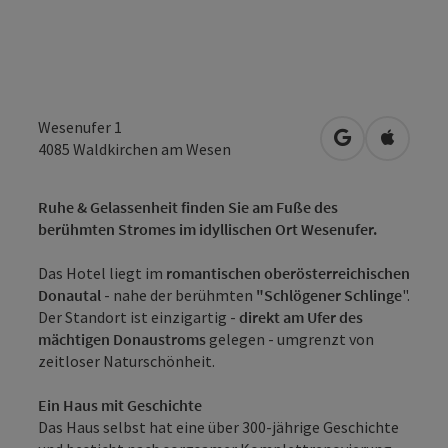
Wesenufer 1
in Google Map
in Apple
4085
Waldkirchen am Wesen
Ruhe & Gelassenheit finden Sie am Fuße des
berühmten Stromes im idyllischen Ort Wesenufer.
Das Hotel liegt im
romantischen oberösterreichischen
Donautal
- nahe der berühmten
"Schlögener Schlinge
".
Der Standort ist einzigartig -
direkt am Ufer des
mächtigen Donaustroms
gelegen - umgrenzt von
zeitloser Naturschönheit.
Ein Haus mit Geschichte
Das Haus selbst hat eine über 300-jährige Geschichte