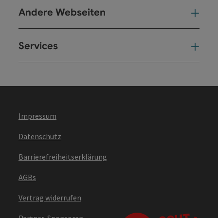
Andere Webseiten
And
Services
Ser
Impressum
Datenschutz
Barrierefreiheitserklärung
AGBs
Vertrag widerrufen
Partner-Sponsoren