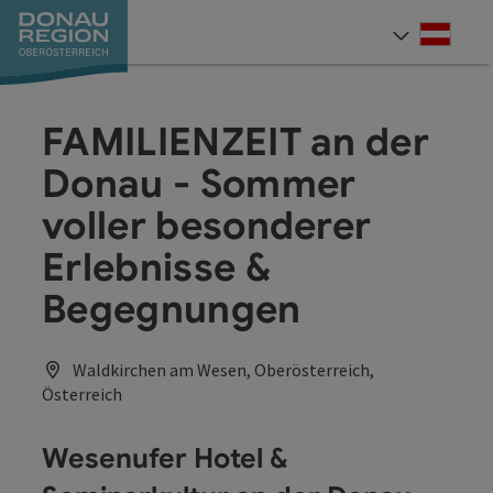
Accesskey
Accesskey
Accesskey
Accesskey
Accesskey
Accesskey
Zum Inhalt
Zur Navigation
Zum Seitenanfang
Zur Kontaktseite
Zum Impressum
Zur Startseite
[0]
[7]
[1]
[5]
[3]
[2]
Deut
Sprach
FAMILIENZEIT an der
Donau - Sommer
voller besonderer
Erlebnisse &
Begegnungen
Waldkirchen am Wesen, Oberösterreich,
Österreich
Wesenufer Hotel &