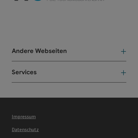
Andere Webseiten
And
Services
Ser
Impressum
Datenschutz