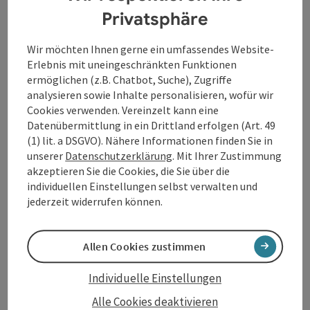
Bioprodukten
Privatsphäre
2 x Abendessen im Hotel (3-Gang Wahlmenü mit
saisonalen Salaten)
Wir möchten Ihnen gerne ein umfassendes Website-
1 x „Sauwald Cocktail“ zur Begrüßung
Erlebnis mit uneingeschränkten Funktionen
„Durstlöscher Bars“ mit regionalen Säften, Soda
ermöglichen (z.B. Chatbot, Suche), Zugriffe
und Wasser kostenfrei für unsere Hotelgäste!
analysieren sowie Inhalte personalisieren, wofür wir
DONAU.Erlebnis Card (zahlreiche Vorteile &
Cookies verwenden. Vereinzelt kann eine
Ermäßigungen bei über 80 Partnern)
Datenübermittlung in ein Drittland erfolgen (Art. 49
Gratis Walking-Stöcke für einen ½ Tag (nach
(1) lit. a DSGVO). Nähere Informationen finden Sie in
Verfügbarkeit)
unserer
Datenschutzerklärung
. Mit Ihrer Zustimmung
Kostenfreier Shuttle zum IKUNA Naturresort
akzeptieren Sie die Cookies, die Sie über die
oder zum Baumkronenweg Kopfing.
individuellen Einstellungen selbst verwalten und
Achtung: Sonntags keine Halbpension!
jederzeit widerrufen können.
Angebot gültig je nach Verfügbarkeit, tägliche Anreise
möglich
Allen Cookies zustimmen
Individuelle Einstellungen
Alle Cookies deaktivieren
Verpflegung