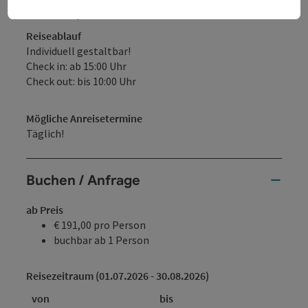
Halbpension
Reiseablauf
Individuell gestaltbar!
Check in: ab 15:00 Uhr
Check out: bis 10:00 Uhr
Mögliche Anreisetermine
Täglich!
Buchen / Anfrage
ab Preis
€ 191,00 pro Person
buchbar ab 1 Person
Reisezeitraum (01.07.2026 - 30.08.2026)
von
bis