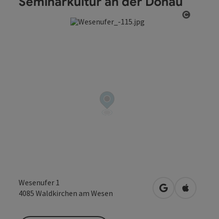
Seminarkultur an der Donau
Copyrig
Wesenufer 1
in Google Maps
in Apple 
4085
Waldkirchen am Wesen